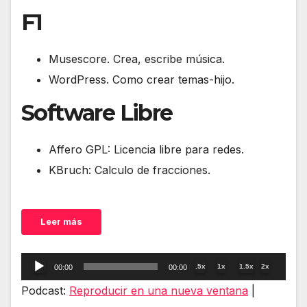
F1
Musescore. Crea, escribe música.
WordPress. Como crear temas-hijo.
Software Libre
Affero GPL: Licencia libre para redes.
KBruch: Calculo de fracciones.
Leer más
Reproductor
.5x
1x
1.5x
2x
00:00
00:00
de
Podcast:
Reproducir en una nueva ventana
|
audio