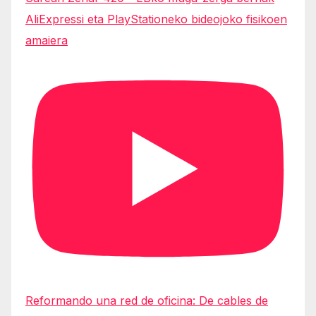
AliExpressi eta PlayStationeko bideojoko fisikoen
amaiera
Reformando una red de oficina: De cables de