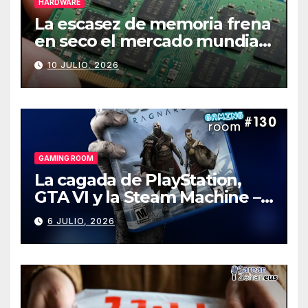
HARDWARE
La escasez de memoria frena
en seco el mercado mundial
de PCs
10 JULIO, 2026
GAMING ROOM
La cagada de PlayStation,
GTA VI y la Steam Machine –
Gaming Room #130
6 JULIO, 2026