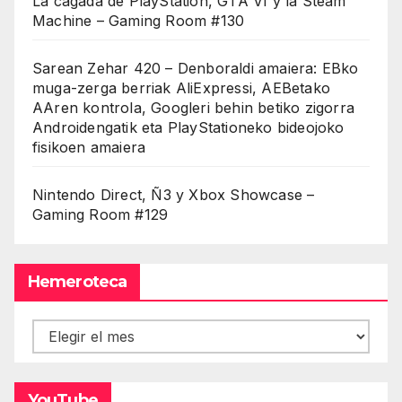
La cagada de PlayStation, GTA VI y la Steam
Machine – Gaming Room #130
Sarean Zehar 420 – Denboraldi amaiera: EBko
muga-zerga berriak AliExpressi, AEBetako
AAren kontrola, Googleri behin betiko zigorra
Androidengatik eta PlayStationeko bideojoko
fisikoen amaiera
Nintendo Direct, Ñ3 y Xbox Showcase –
Gaming Room #129
Hemeroteca
Hemeroteca
YouTube