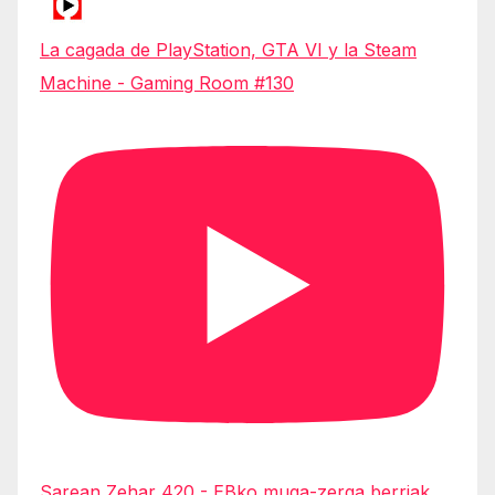
La cagada de PlayStation, GTA VI y la Steam
Machine - Gaming Room #130
Sarean Zehar 420 - EBko muga-zerga berriak