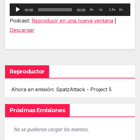
Reproductor
.5x
1x
1.5x
2x
00:00
00:00
de
Podcast:
Reproducir en una nueva ventana
|
audio
Descargar
Reproductor
Ahora en emisión: SpatzAttack - Project 5
Próximas Emisiones