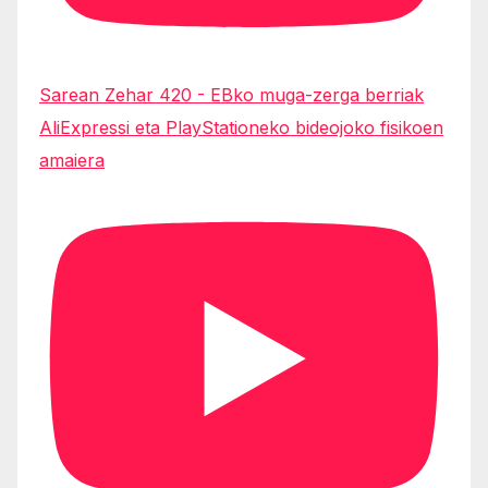
Sarean Zehar 420 - EBko muga-zerga berriak
AliExpressi eta PlayStationeko bideojoko fisikoen
amaiera