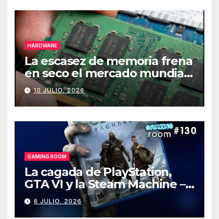
HARDWARE
La escasez de memoria frena
en seco el mercado mundial
de PCs
10 JULIO, 2026
GAMING ROOM
La cagada de PlayStation,
GTA VI y la Steam Machine –
Gaming Room #130
6 JULIO, 2026