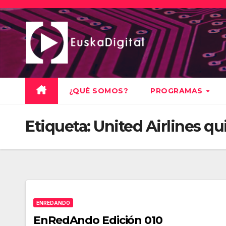
Saltar
al
contenido
¿QUÉ SOMOS?
PROGRAMAS
Etiqueta:
United Airlines qu
ENREDANDO
EnRedAndo Edición 010