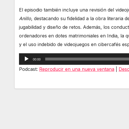
El episodio también incluye una revisión del vide
Anillo
, destacando su fidelidad a la obra literaria 
jugabilidad y diseño de retos. Además, los conduc
ordenadores en dotes matrimoniales en India, la qu
y el uso indebido de videojuegos en cibercafés esp
Reproductor
00:00
de
Podcast:
Reproducir en una nueva ventana
|
Desc
audio