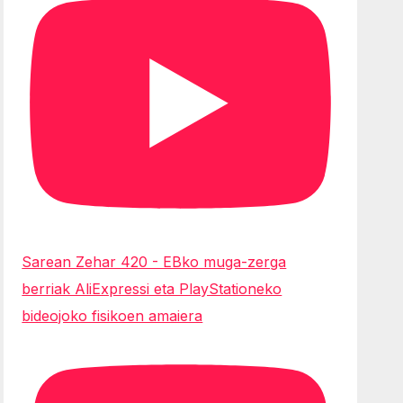
Sarean Zehar 420 - EBko muga-zerga
berriak AliExpressi eta PlayStationeko
bideojoko fisikoen amaiera