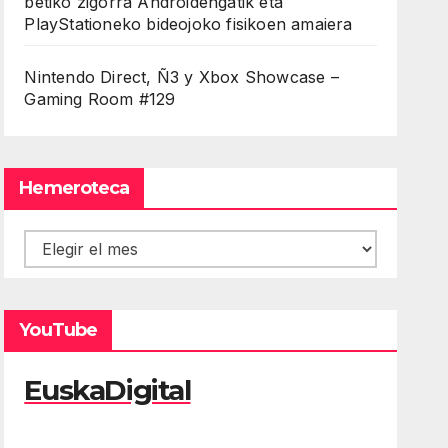
betiko zigorra Androidengatik eta
PlayStationeko bideojoko fisikoen amaiera
Nintendo Direct, Ñ3 y Xbox Showcase –
Gaming Room #129
Hemeroteca
Hemeroteca
YouTube
EuskaDigital