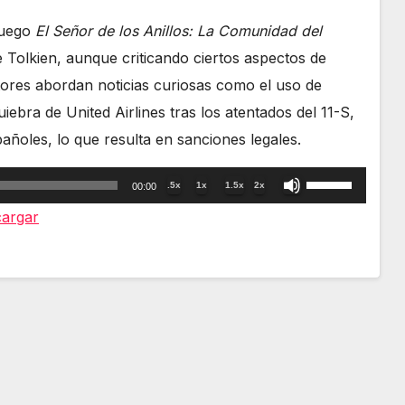
ojuego
El Señor de los Anillos: La Comunidad del
de Tolkien, aunque criticando ciertos aspectos de
tores abordan noticias curiosas como el uso de
iebra de United Airlines tras los atentados del 11-S,
añoles, lo que resulta en sanciones legales.
Utiliza
.5x
1x
1.5x
2x
00:00
las
argar
teclas
de
flecha
arriba/abajo
para
aumentar
o