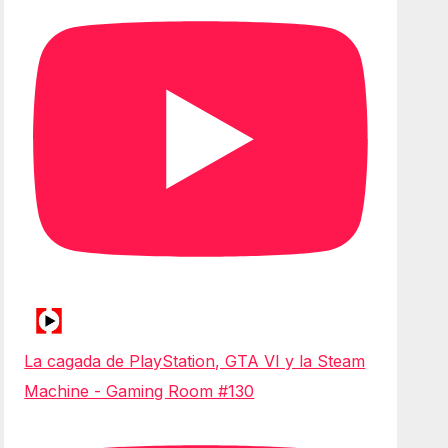
La cagada de PlayStation, GTA VI y la Steam
Machine - Gaming Room #130