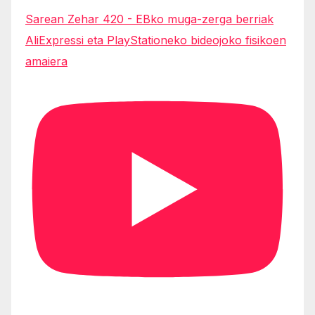
Sarean Zehar 420 - EBko muga-zerga berriak
AliExpressi eta PlayStationeko bideojoko fisikoen
amaiera