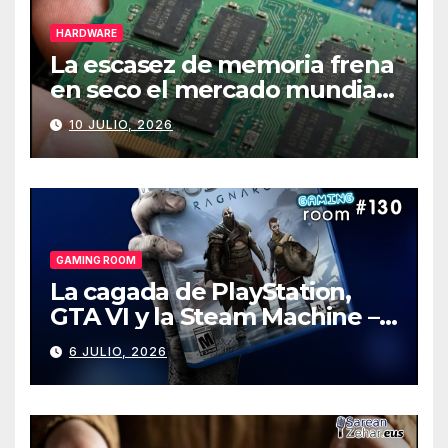
HARDWARE
La escasez de memoria frena
en seco el mercado mundial
de PCs
10 JULIO, 2026
GAMING ROOM
La cagada de PlayStation,
GTA VI y la Steam Machine –
Gaming Room #130
6 JULIO, 2026