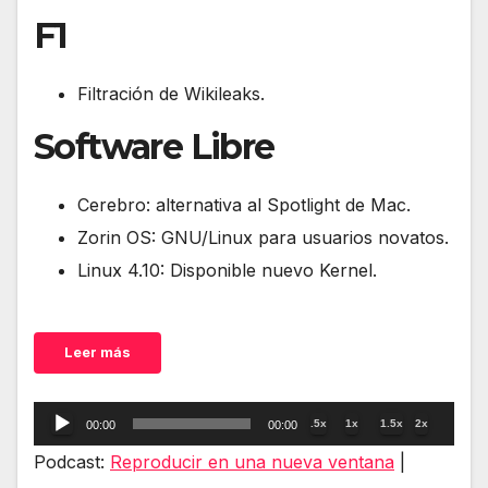
F1
Filtración de Wikileaks.
Software Libre
Cerebro: alternativa al Spotlight de Mac.
Zorin OS: GNU/Linux para usuarios novatos.
Linux 4.10: Disponible nuevo Kernel.
Leer más
Reproductor
.5x
1x
1.5x
2x
00:00
00:00
de
Podcast:
Reproducir en una nueva ventana
|
audio