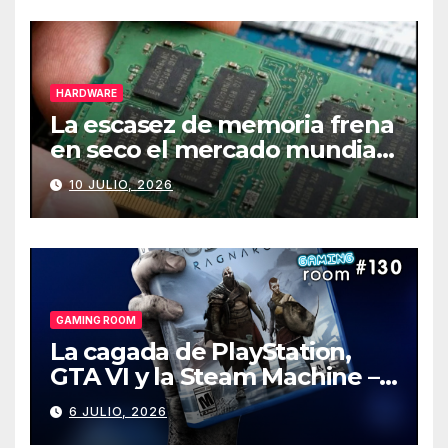
HARDWARE
La escasez de memoria frena
en seco el mercado mundial
de PCs
10 JULIO, 2026
GAMING ROOM
La cagada de PlayStation,
GTA VI y la Steam Machine –
Gaming Room #130
6 JULIO, 2026