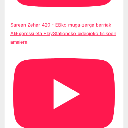
Sarean Zehar 420 - EBko muga-zerga berriak
AliExpressi eta PlayStationeko bideojoko fisikoen
amaiera