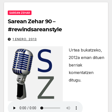
SAREAN ZEHAR
Sarean Zehar 90 –
#rewindsareanstyle
1 ENERO, 2013
Urtea bukatzeko,
2012a eman dituen
berriak
komentatzen
ditugu.