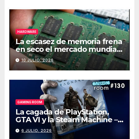
HARDWARE
La escasez de memoria frena
en seco el mercado mundial
de PCs
10 JULIO, 2026
GAMING ROOM
La cagada de PlayStation,
GTA VI y la Steam Machine –
Gaming Room #130
6 JULIO, 2026