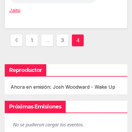
Jaitsi
Paginación
1
…
3
4
de
entradas
Reproductor
Ahora en emisión: Josh Woodward - Wake Up
Próximas Emisiones