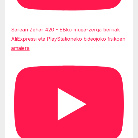
Sarean Zehar 420 - EBko muga-zerga berriak
AliExpressi eta PlayStationeko bideojoko fisikoen
amaiera