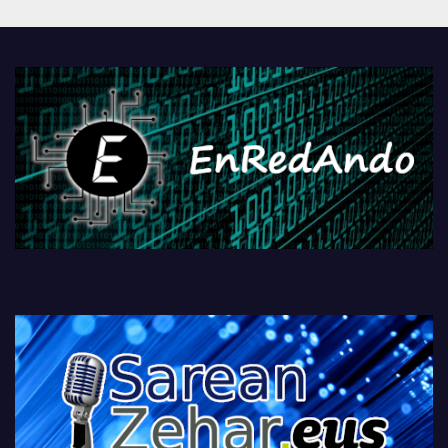
Androidengatik eta
PlayStationeko bideojoko
fisikoen amaiera