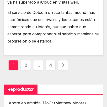
ya ha superado a iCloud en visitas web.
El servicio de Dotcom ofrece tarifas mucho más
económicas que sus rivales y los usuarios están
demostrando su interés, aunque habrá que
esperar para comprobar si el servicio mantiene su
progresión o se estanca.
Paginación
1
2
…
4
de
entradas
Reproductor
Ahora en emisión: MoOt (Matthew Moore) -