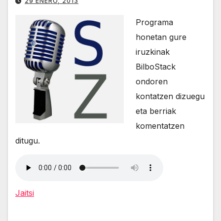
29 ENERO, 2013
Programa
honetan gure
iruzkinak
BilboStack
ondoren
kontatzen dizuegu
eta berriak
komentatzen
ditugu.
Jaitsi