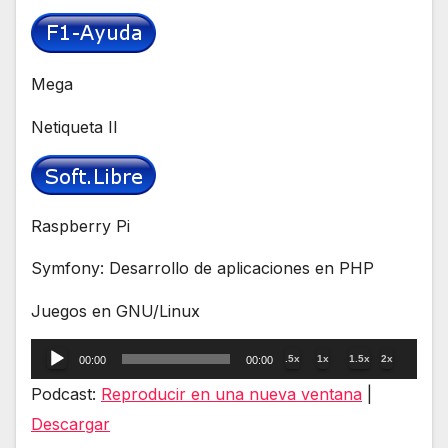
Mega
Netiqueta II
Raspberry Pi
Symfony: Desarrollo de aplicaciones en PHP
Juegos en GNU/Linux
Reproductor
.5x
1x
1.5x
2x
00:00
00:00
de
Podcast:
Reproducir en una nueva ventana
|
audio
Descargar