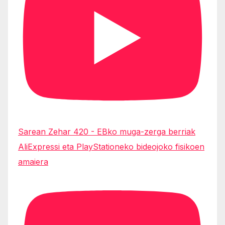
Sarean Zehar 420 - EBko muga-zerga berriak
AliExpressi eta PlayStationeko bideojoko fisikoen
amaiera