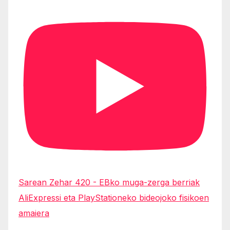
Sarean Zehar 420 - EBko muga-zerga berriak
AliExpressi eta PlayStationeko bideojoko fisikoen
amaiera