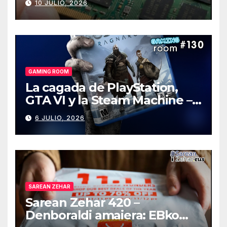
10 JULIO, 2026
GAMING ROOM
La cagada de PlayStation,
GTA VI y la Steam Machine –
Gaming Room #130
6 JULIO, 2026
SAREAN ZEHAR
Sarean Zehar 420 –
Denboraldi amaiera: EBko