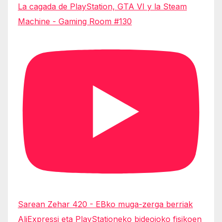
La cagada de PlayStation, GTA VI y la Steam
Machine - Gaming Room #130
Sarean Zehar 420 - EBko muga-zerga berriak
AliExpressi eta PlayStationeko bideojoko fisikoen