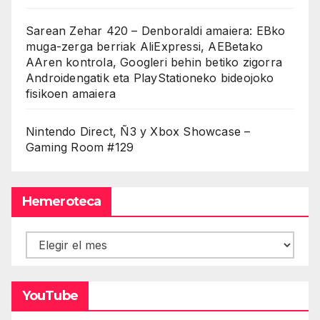
Sarean Zehar 420 – Denboraldi amaiera: EBko
muga-zerga berriak AliExpressi, AEBetako
AAren kontrola, Googleri behin betiko zigorra
Androidengatik eta PlayStationeko bideojoko
fisikoen amaiera
Nintendo Direct, Ñ3 y Xbox Showcase –
Gaming Room #129
Hemeroteca
Hemeroteca
YouTube