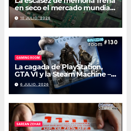
La escasez de memoria frena
en seco el mercado mundial
de PCs
10 JULIO, 2026
GAMING ROOM
La cagada de PlayStation,
GTA VI y la Steam Machine –
Gaming Room #130
6 JULIO, 2026
SAREAN ZEHAR