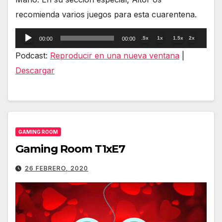
recomienda varios juegos para esta cuarentena.
Reproductor
.5x
1x
1.5x
2x
00:00
00:00
de
Podcast:
Reproducir en una nueva ventana
|
audio
Descargar
GAMING ROOM
Gaming Room T1xE7
26 FEBRERO, 2020