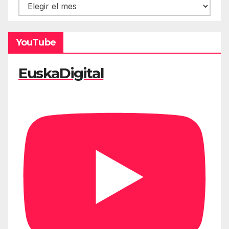
Hemeroteca
YouTube
EuskaDigital