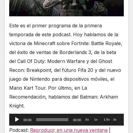
Este es el primer programa de la primera
temporada de este podcast. Hoy hablamos de la
victoria de Minecraft sobre Fortnite: Battle Royale,
del éxito de ventas de Borderlands 3, de la beta
del Call Of Duty: Modern Warfare y del Ghost
Recon: Breakpoint, del fúturo Fifa 20 y del nuevo
juego de Nintendo para dispositivos móviles, el
Mario Kart Tour. Por último, en La
Recomendación, hablamos del Batman: Arkham
Knight.
Reproductor
.5x
1x
1.5x
2x
00:00
00:00
de
Podcast:
Reproducir en una nueva ventana
|