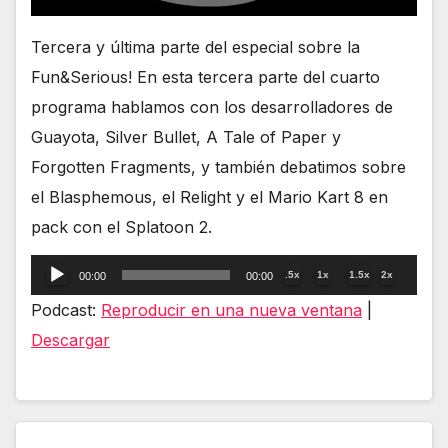
Tercera y última parte del especial sobre la
Fun&Serious! En esta tercera parte del cuarto
programa hablamos con los desarrolladores de
Guayota, Silver Bullet, A Tale of Paper y
Forgotten Fragments, y también debatimos sobre
el Blasphemous, el Relight y el Mario Kart 8 en
pack con el Splatoon 2.
Reproductor
.5x
1x
1.5x
2x
00:00
00:00
de
Podcast:
Reproducir en una nueva ventana
|
audio
Descargar