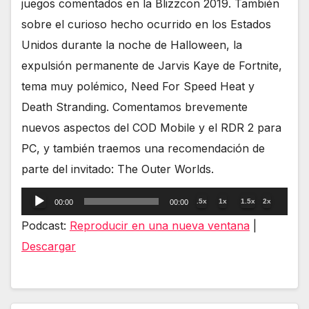
juegos comentados en la Blizzcon 2019. También
sobre el curioso hecho ocurrido en los Estados
Unidos durante la noche de Halloween, la
expulsión permanente de Jarvis Kaye de Fortnite,
tema muy polémico, Need For Speed Heat y
Death Stranding. Comentamos brevemente
nuevos aspectos del COD Mobile y el RDR 2 para
PC, y también traemos una recomendación de
parte del invitado: The Outer Worlds.
Reproductor
.5x
1x
1.5x
2x
00:00
00:00
de
Podcast:
Reproducir en una nueva ventana
|
audio
Descargar