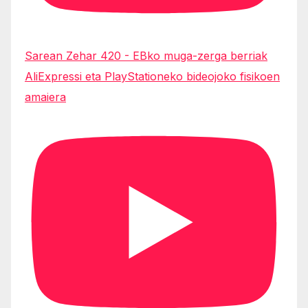
Sarean Zehar 420 - EBko muga-zerga berriak
AliExpressi eta PlayStationeko bideojoko fisikoen
amaiera