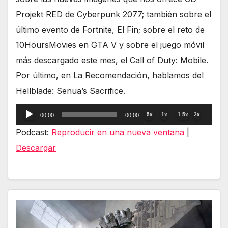
Projekt RED de Cyberpunk 2077; también sobre el
último evento de Fortnite, El Fin; sobre el reto de
10HoursMovies en GTA V y sobre el juego móvil
más descargado este mes, el Call of Duty: Mobile.
Por último, en La Recomendación, hablamos del
Hellblade: Senua’s Sacrifice.
Reproductor
.5x
1x
1.5x
2x
00:00
00:00
de
Podcast:
Reproducir en una nueva ventana
|
audio
Descargar