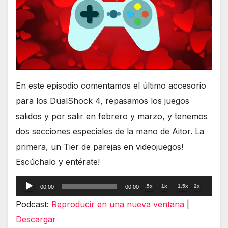
En este episodio comentamos el último accesorio
para los DualShock 4, repasamos los juegos
salidos y por salir en febrero y marzo, y tenemos
dos secciones especiales de la mano de Aitor. La
primera, un Tier de parejas en videojuegos!
Escúchalo y entérate!
Reproductor
.5x
1x
1.5x
2x
00:00
00:00
de
Podcast:
Reproducir en una nueva ventana
|
audio
Descargar