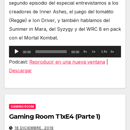
segundo episodio del especial entrevistamos a los
creadores de Inner Ashes, el juego del tomatito
(Reggie) e Ion Driver, y también hablamos del
Summer in Mara, del Syzygy y del WRC 8 en pack
con el Mortal Kombat.
Reproductor
.5x
1x
1.5x
2x
00:00
00:00
de
Podcast:
Reproducir en una nueva ventana
|
audio
Descargar
GAMING ROOM
Gaming Room T1xE4 (Parte 1)
18 DICIEMBRE, 2019