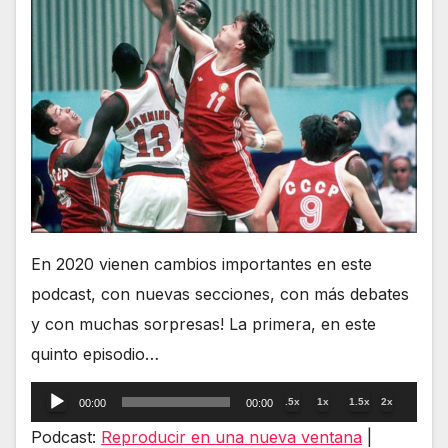
En 2020 vienen cambios importantes en este
podcast, con nuevas secciones, con más debates
y con muchas sorpresas! La primera, en este
quinto episodio…
Reproductor
.5x
1x
1.5x
2x
00:00
00:00
de
Podcast:
Reproducir en una nueva ventana
|