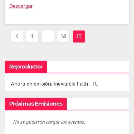
audio
Descargar
Paginación
1
…
14
15
de
entradas
Reproductor
Ahora en emisión: Inevitable Faith - If...
Próximas Emisiones