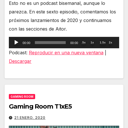
Esto no es un podcast bisemanal, aunque lo
parezca. En este sexto episodio, comentamos los
próximos lanzamientos de 2020 y continuamos
con las secciones de Aitor.
Reproductor
.5x
1x
1.5x
2x
00:00
00:00
de
Podcast:
Reproducir en una nueva ventana
|
audio
Descargar
GAMING ROOM
Gaming Room T1xE5
21 ENERO, 2020