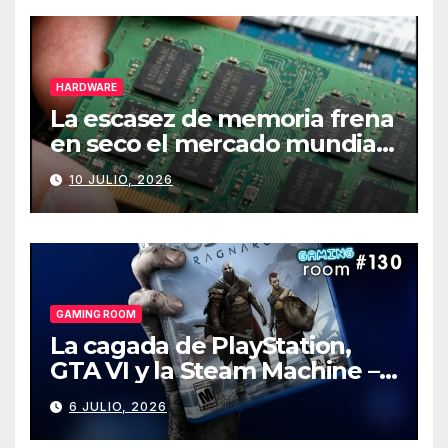
HARDWARE
La escasez de memoria frena
en seco el mercado mundial
de PCs
10 JULIO, 2026
GAMING ROOM
La cagada de PlayStation,
GTA VI y la Steam Machine –
Gaming Room #130
6 JULIO, 2026