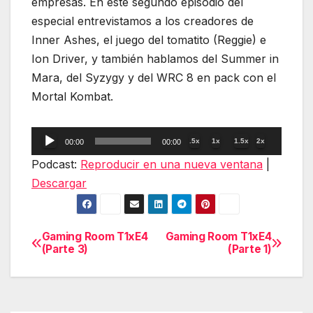
empresas. En este segundo episodio del
especial entrevistamos a los creadores de
Inner Ashes, el juego del tomatito (Reggie) e
Ion Driver, y también hablamos del Summer in
Mara, del Syzygy y del WRC 8 en pack con el
Mortal Kombat.
Reproductor
.5x
1x
1.5x
2x
00:00
00:00
de
Podcast:
Reproducir en una nueva ventana
|
audio
Descargar
Gaming Room T1xE4
Gaming Room T1xE4
Navegación
(Parte 3)
(Parte 1)
de
entradas