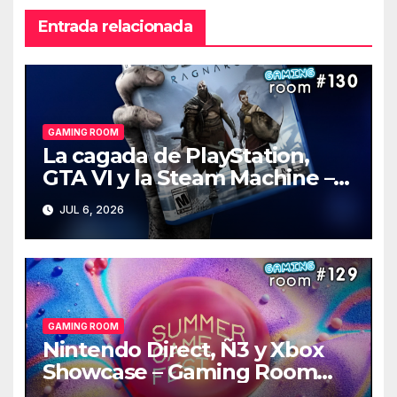
Entrada relacionada
GAMING ROOM
La cagada de PlayStation,
GTA VI y la Steam Machine –
Gaming Room #130
JUL 6, 2026
GAMING ROOM
Nintendo Direct, Ñ3 y Xbox
Showcase – Gaming Room
#129