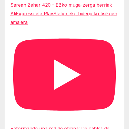
Sarean Zehar 420 - EBko muga-zerga berriak
AliExpressi eta PlayStationeko bideojoko fisikoen
amaiera
Reformando una red de oficina: De cables de