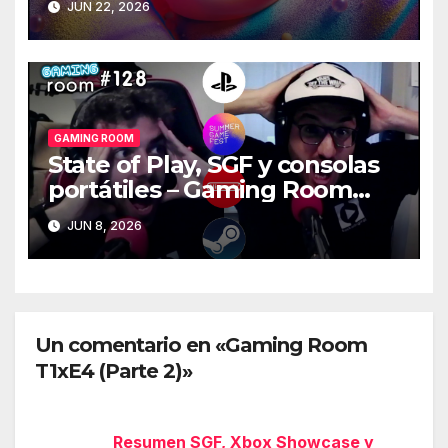
JUN 22, 2026
GAMING ROOM
State of Play, SGF y consolas
portátiles – Gaming Room
#128
JUN 8, 2026
Un comentario en «Gaming Room
T1xE4 (Parte 2)»
Resumen SGF, Xbox Showcase y