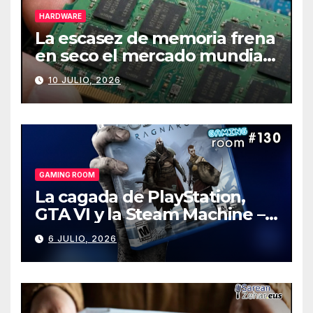
HARDWARE
La escasez de memoria frena
en seco el mercado mundial
de PCs
10 JULIO, 2026
GAMING ROOM
La cagada de PlayStation,
GTA VI y la Steam Machine –
Gaming Room #130
6 JULIO, 2026