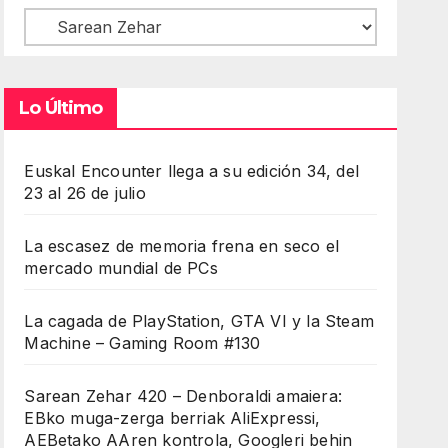
Contenidos
Lo Último
Euskal Encounter llega a su edición 34, del
23 al 26 de julio
La escasez de memoria frena en seco el
mercado mundial de PCs
La cagada de PlayStation, GTA VI y la Steam
Machine – Gaming Room #130
Sarean Zehar 420 – Denboraldi amaiera:
EBko muga-zerga berriak AliExpressi,
AEBetako AAren kontrola, Googleri behin