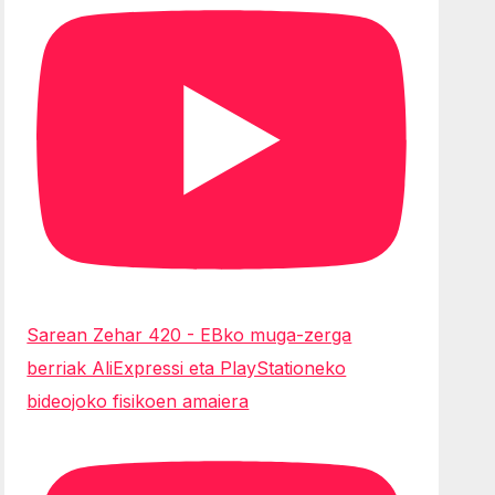
Sarean Zehar 420 - EBko muga-zerga
berriak AliExpressi eta PlayStationeko
bideojoko fisikoen amaiera