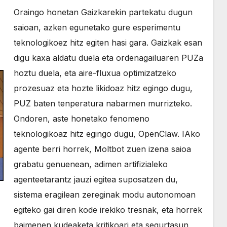
Oraingo honetan Gaizkarekin partekatu dugun
saioan, azken egunetako gure esperimentu
teknologikoez hitz egiten hasi gara. Gaizkak esan
digu kaxa aldatu duela eta ordenagailuaren PUZa
hoztu duela, eta aire-fluxua optimizatzeko
prozesuaz eta hozte likidoaz hitz egingo dugu,
PUZ baten tenperatura nabarmen murrizteko.
Ondoren, aste honetako fenomeno
teknologikoaz hitz egingo dugu, OpenClaw. IAko
agente berri horrek, Moltbot zuen izena saioa
grabatu genuenean, adimen artifizialeko
agenteetarantz jauzi egitea suposatzen du,
sistema eragilean zereginak modu autonomoan
egiteko gai diren kode irekiko tresnak, eta horrek
baimenen kudeaketa kritikoari eta segurtasun