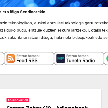
 eta Iñigo Sendinorekin.
zin teknologikoa, euskal entzuleei teknologia gerturatze
zalduko dugu, entzule guztien eskura jartzeko. Ekitaldi t
zuk sakonki jorratzen ditugu, hala nola bideojokoak edo se
SAREAN ZEHAR