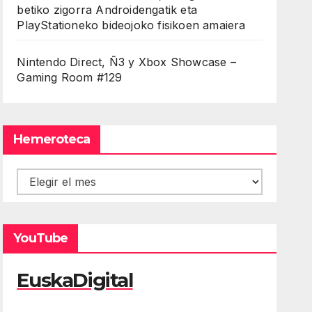
betiko zigorra Androidengatik eta
PlayStationeko bideojoko fisikoen amaiera
Nintendo Direct, Ñ3 y Xbox Showcase –
Gaming Room #129
Hemeroteca
Hemeroteca
YouTube
EuskaDigital