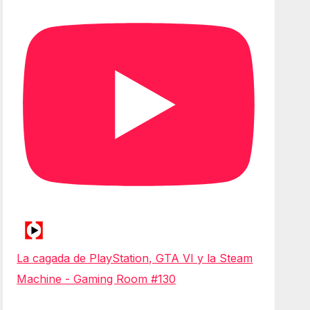
La cagada de PlayStation, GTA VI y la Steam
Machine - Gaming Room #130