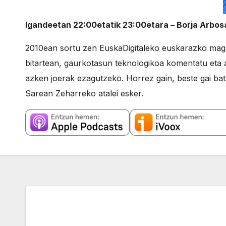
Igandeetan 22:00etatik 23:00etara – Borja Arbosa
2010ean sortu zen EuskaDigitaleko euskarazko maga
bitartean, gaurkotasun teknologikoa komentatu eta a
azken joerak ezagutzeko. Horrez gain, beste gai bat
Sarean Zeharreko atalei esker.