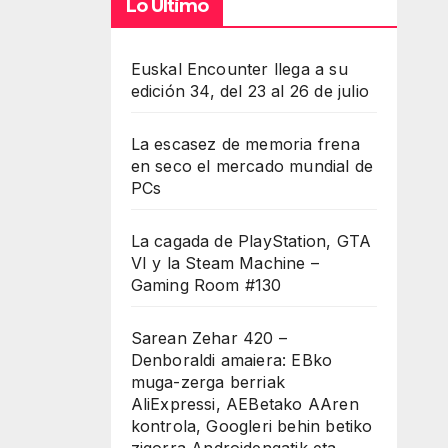
Lo Último
Euskal Encounter llega a su
edición 34, del 23 al 26 de julio
La escasez de memoria frena
en seco el mercado mundial de
PCs
La cagada de PlayStation, GTA
VI y la Steam Machine –
Gaming Room #130
Sarean Zehar 420 –
Denboraldi amaiera: EBko
muga-zerga berriak
AliExpressi, AEBetako AAren
kontrola, Googleri behin betiko
zigorra Androidengatik eta