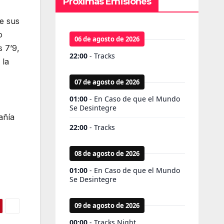
Próximas Emisiones
e sus
o
s 7’9,
 la
añía