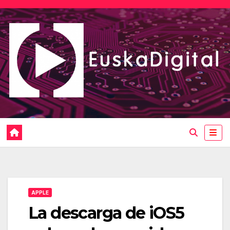
Saltar
al
contenido
APPLE
La descarga de iOS5