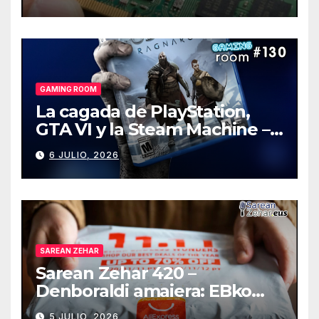
GAMING ROOM
La cagada de PlayStation,
GTA VI y la Steam Machine –
Gaming Room #130
6 JULIO, 2026
SAREAN ZEHAR
Sarean Zehar 420 –
Denboraldi amaiera: EBko
muga-zerga berriak
5 JULIO, 2026