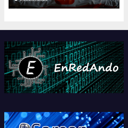
AliExpressi, AEBetako AAren
kontrola, Googleri behin
betiko zigorra
Androidengatik eta
PlayStationeko bideojoko
fisikoen amaiera