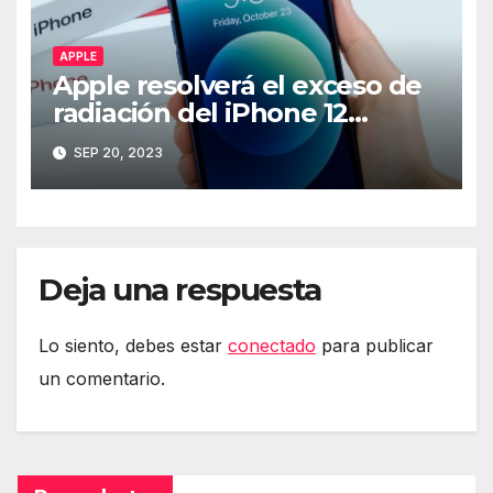
APPLE
Apple resolverá el exceso de
radiación del iPhone 12
mediante software
SEP 20, 2023
Deja una respuesta
Lo siento, debes estar
conectado
para publicar
un comentario.