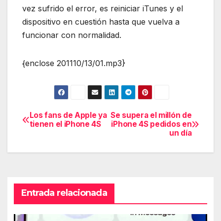
vez sufrido el error, es reiniciar iTunes y el
dispositivo en cuestión hasta que vuelva a
funcionar con normalidad.
{enclose 201110/13/01.mp3}
Los fans de Apple ya
Se supera el millón de
Navegación
tienen el iPhone 4S
iPhone 4S pedidos en
un día
de
entradas
Entrada relacionada