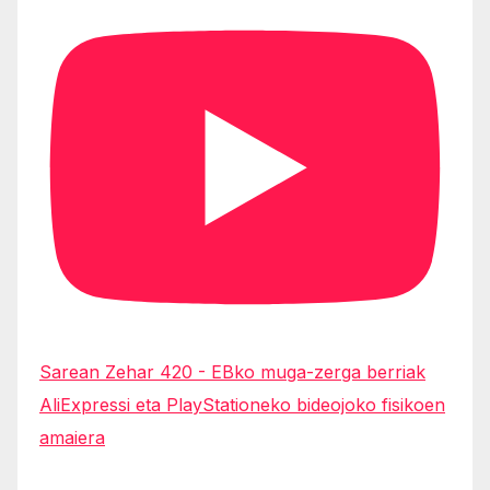
Sarean Zehar 420 - EBko muga-zerga berriak
AliExpressi eta PlayStationeko bideojoko fisikoen
amaiera