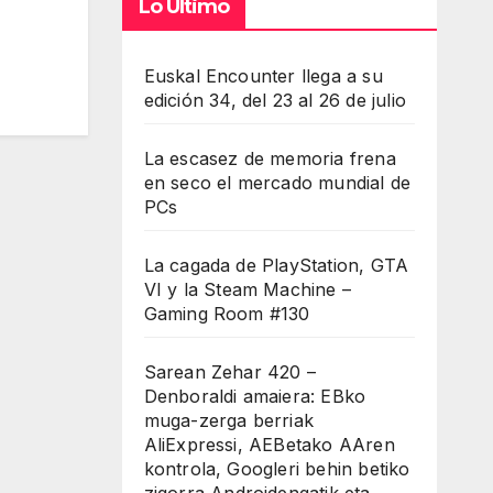
Lo Último
Euskal Encounter llega a su
edición 34, del 23 al 26 de julio
La escasez de memoria frena
en seco el mercado mundial de
PCs
La cagada de PlayStation, GTA
VI y la Steam Machine –
Gaming Room #130
Sarean Zehar 420 –
Denboraldi amaiera: EBko
muga-zerga berriak
AliExpressi, AEBetako AAren
kontrola, Googleri behin betiko
zigorra Androidengatik eta