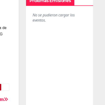
Próximas Emisiones
a de
4G
am