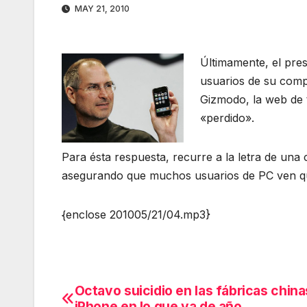
MAY 21, 2010
Últimamente, el pres
usuarios de su comp
Gizmodo, la web de 
«perdido».
Para ésta respuesta, recurre a la letra de un
asegurando que muchos usuarios de PC ven qu
{enclose 201005/21/04.mp3}
Octavo suicidio en las fábricas china
Navegación
iPhone en lo que va de año