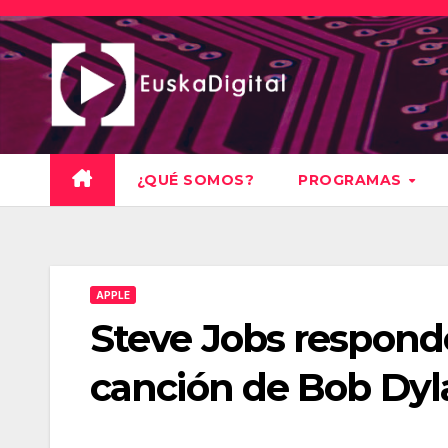
Saltar
al
contenido
¿QUÉ SOMOS?
PROGRAMAS
APPLE
Steve Jobs responde
canción de Bob Dyl