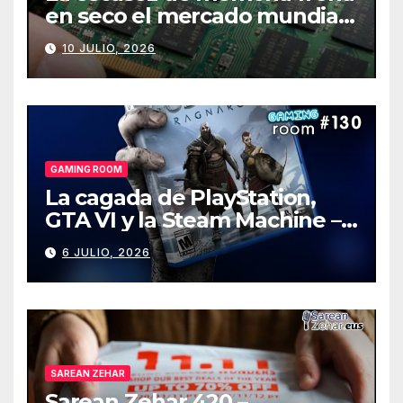
en seco el mercado mundial
de PCs
10 JULIO, 2026
GAMING ROOM
La cagada de PlayStation,
GTA VI y la Steam Machine –
Gaming Room #130
6 JULIO, 2026
SAREAN ZEHAR
Sarean Zehar 420 –