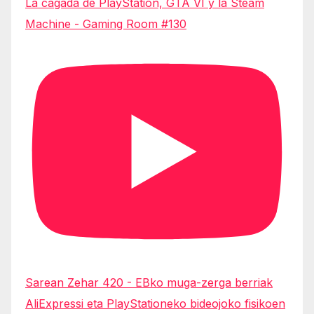
La cagada de PlayStation, GTA VI y la Steam
Machine - Gaming Room #130
Sarean Zehar 420 - EBko muga-zerga berriak
AliExpressi eta PlayStationeko bideojoko fisikoen