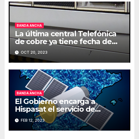
BANDA ANCHA
La última central Telefónica
de cobre ya tiene fecha de
cierre
OCT 20, 2023
BANDA ANCHA
El Gobierno encarga a
Hispasat el servicio de
Internet rápido por satélite
FEB 12, 2023