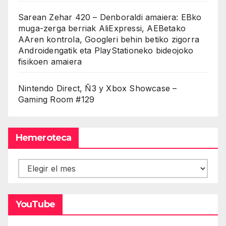
Sarean Zehar 420 – Denboraldi amaiera: EBko
muga-zerga berriak AliExpressi, AEBetako
AAren kontrola, Googleri behin betiko zigorra
Androidengatik eta PlayStationeko bideojoko
fisikoen amaiera
Nintendo Direct, Ñ3 y Xbox Showcase –
Gaming Room #129
Hemeroteca
Hemeroteca
YouTube