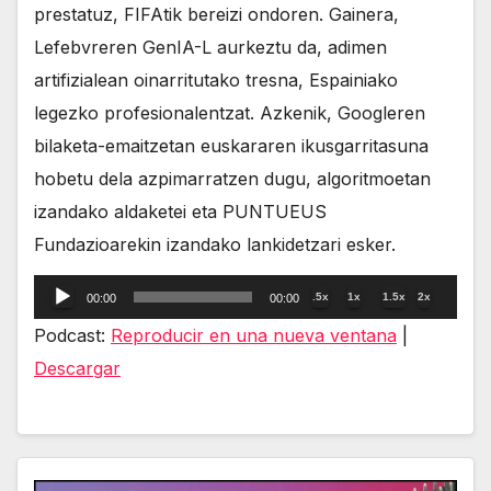
prestatuz, FIFAtik bereizi ondoren. Gainera,
Lefebvreren GenIA-L aurkeztu da, adimen
artifizialean oinarritutako tresna, Espainiako
legezko profesionalentzat. Azkenik, Googleren
bilaketa-emaitzetan euskararen ikusgarritasuna
hobetu dela azpimarratzen dugu, algoritmoetan
izandako aldaketei eta PUNTUEUS
Fundazioarekin izandako lankidetzari esker.
Reproductor
.5x
1x
1.5x
2x
00:00
00:00
de
Podcast:
Reproducir en una nueva ventana
|
audio
Descargar