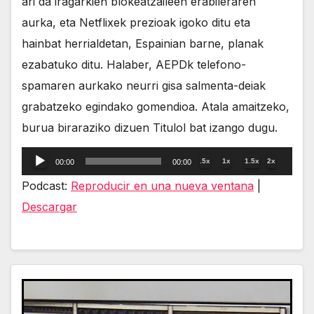
ari da iragarkien blokeatzaileen erabileraren
aurka, eta Netflixek prezioak igoko ditu eta
hainbat herrialdetan, Espainian barne, planak
ezabatuko ditu. Halaber, AEPDk telefono-
spamaren aurkako neurri gisa salmenta-deiak
grabatzeko egindako gomendioa. Atala amaitzeko,
burua biraraziko dizuen Titulol bat izango dugu.
Reproductor
.5x
1x
1.5x
2x
00:00
00:00
de
Podcast:
Reproducir en una nueva ventana
|
audio
Descargar