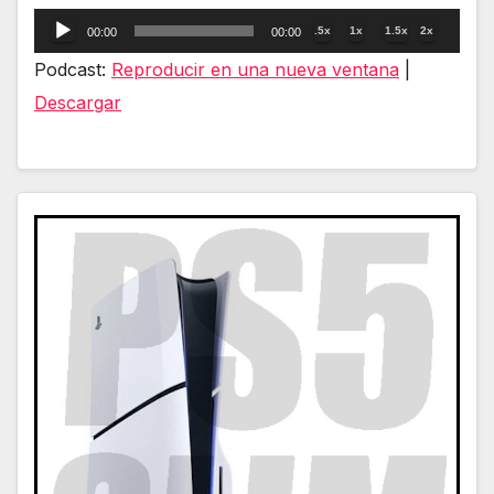
Reproductor
.5x
1x
1.5x
2x
00:00
00:00
de
Podcast:
Reproducir en una nueva ventana
|
audio
Descargar