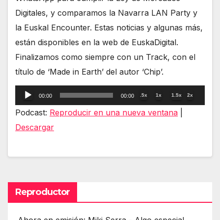
Digitales, y comparamos la Navarra LAN Party y
la Euskal Encounter. Estas noticias y algunas más,
están disponibles en la web de EuskaDigital.
Finalizamos como siempre con un Track, con el
título de ‘Made in Earth’ del autor ‘Chip’.
Reproductor
.5x
1x
1.5x
2x
00:00
00:00
de
Podcast:
Reproducir en una nueva ventana
|
audio
Descargar
Reproductor