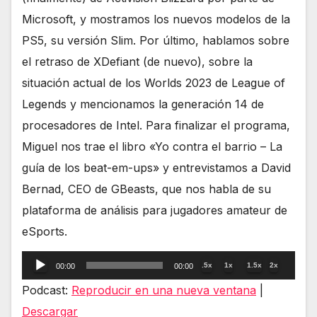
Microsoft, y mostramos los nuevos modelos de la
PS5, su versión Slim. Por último, hablamos sobre
el retraso de XDefiant (de nuevo), sobre la
situación actual de los Worlds 2023 de League of
Legends y mencionamos la generación 14 de
procesadores de Intel. Para finalizar el programa,
Miguel nos trae el libro «Yo contra el barrio – La
guía de los beat-em-ups» y entrevistamos a David
Bernad, CEO de GBeasts, que nos habla de su
plataforma de análisis para jugadores amateur de
eSports.
Reproductor
.5x
1x
1.5x
2x
00:00
00:00
de
Podcast:
Reproducir en una nueva ventana
|
audio
Descargar