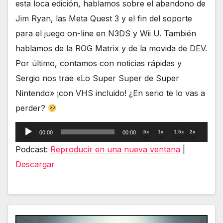
esta loca edición, hablamos sobre el abandono de
Jim Ryan, las Meta Quest 3 y el fin del soporte
para el juego on-line en N3DS y Wii U. También
hablamos de la ROG Matrix y de la movida de DEV.
Por último, contamos con noticias rápidas y
Sergio nos trae «Lo Super Super de Super
Nintendo» ¡con VHS incluido! ¿En serio te lo vas a
perder?
Reproductor
.5x
1x
1.5x
2x
00:00
00:00
de
Podcast:
Reproducir en una nueva ventana
|
audio
Descargar