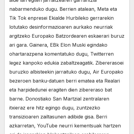
alde lan egiten jarraitzearen garrantzia
nabarmenduko dugu. Berrien atalean, Meta eta
Tik Tok enpresei Ekialde Hurbileko gerrarekin
lotutako desinformazioaren aurkako neurriak
argitzeko Europako Batzordearen eskaerari buruz
ari gara. Gainera, EBk Elon Muski egindako
ohartarazpena komentatuko dugu, Twitterren
legez kanpoko edukia zabaltzeagatik. Zibererasoei
buruzko albisteekin jarraituko dugu, Air Europako
bezeroen banku-datuen berri ematea eta Realari
eta harpidedunei eragiten dien zibereraso bat
barne. Donostiako San Martzial zentralaren
itxieraz ere hitz egingo dugu, zuntzezko
transizioaren zailtasunen adibide gisa. Berri
azkarretan, YouTube neurri kementsuak hartzen