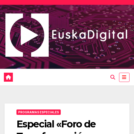
Saltar
al
contenido
PROGRAMAS ESPECIALES
Especial «Foro de