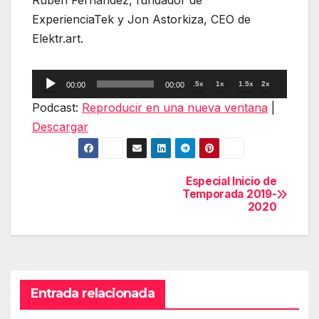
Rubén Fernandez, fundador de
ExperienciaTek y Jon Astorkiza, CEO de
Elektr.art.
Reproductor
.5x
1x
1.5x
2x
00:00
00:00
de
Podcast:
Reproducir en una nueva ventana
|
audio
Descargar
Especial Inicio de
Navegación
Temporada 2019-
2020
de
entradas
Entrada relacionada