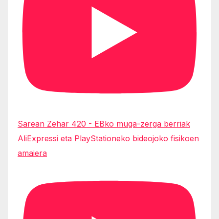
Sarean Zehar 420 - EBko muga-zerga berriak
AliExpressi eta PlayStationeko bideojoko fisikoen
amaiera