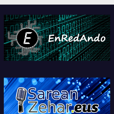
PlayStationeko bideojoko
fisikoen amaiera