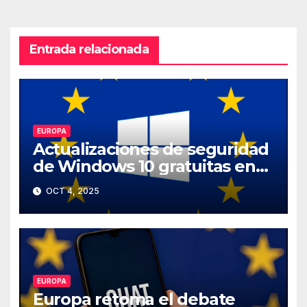
Entrada relacionada
EUROPA
Actualizaciones de seguridad
de Windows 10 gratuitas en
Europa
OCT 4, 2025
EUROPA
Europa retoma el debate