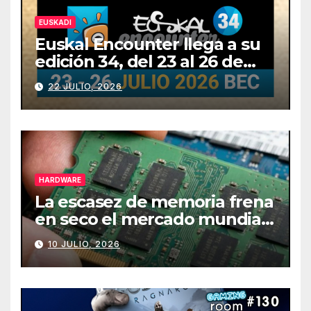
EUSKADI
Euskal Encounter llega a su
edición 34, del 23 al 26 de
julio
22 JULIO, 2026
HARDWARE
La escasez de memoria frena
en seco el mercado mundial
de PCs
10 JULIO, 2026