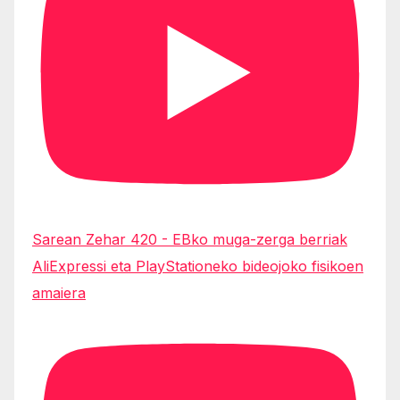
Sarean Zehar 420 - EBko muga-zerga berriak
AliExpressi eta PlayStationeko bideojoko fisikoen
amaiera