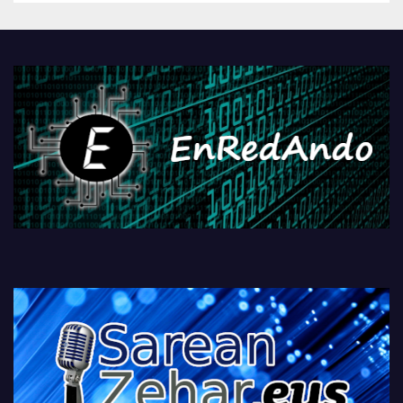
Androidengatik eta
PlayStationeko bideojoko
fisikoen amaiera