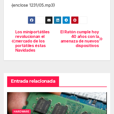
{enclose 1231/05.mp3}
Los miniportátiles
El Ratón cumple hoy
Navegación
revolucionan el
40 años con la
mercado de los
amenaza de nuevos
de
portátiles éstas
dispositivos
Navidades
entradas
Entrada relacionada
HARDWARE