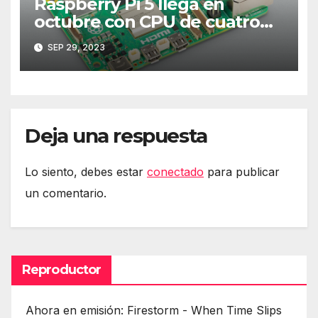
Raspberry Pi 5 llega en
octubre con CPU de cuatro
núcleos y más RAM
SEP 29, 2023
Deja una respuesta
Lo siento, debes estar
conectado
para publicar
un comentario.
Reproductor
Ahora en emisión: Firestorm - When Time Slips