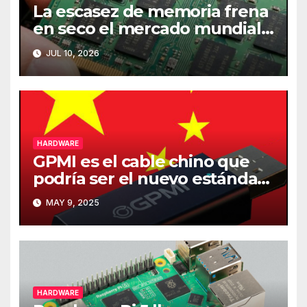
La escasez de memoria frena
en seco el mercado mundial
de PCs
JUL 10, 2026
HARDWARE
GPMI es el cable chino que
podría ser el nuevo estándar
de carga y transferencia de
MAY 9, 2025
datos
HARDWARE