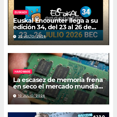
EUSKADI
Euskal Encounter llega a su
edición 34, del 23 al 26 de
julio
22 JULIO, 2026
HARDWARE
La escasez de memoria frena
en seco el mercado mundial
de PCs
10 JULIO, 2026