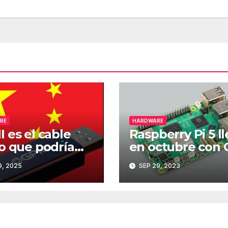
RE
HARDWARE
 es el cable
Raspberry Pi 5 l
o que podría
en octubre con
el nuevo
de cuatro núcleo
, 2025
SEP 29, 2023
ndar de carga y
más RAM
sferencia de
s