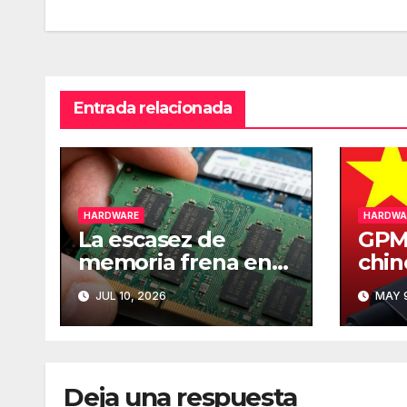
entradas
Entrada relacionada
HARDWARE
HARDWA
La escasez de
GPMI
memoria frena en
chin
seco el mercado
ser 
JUL 10, 2026
MAY 9
mundial de PCs
está
tran
dato
Deja una respuesta