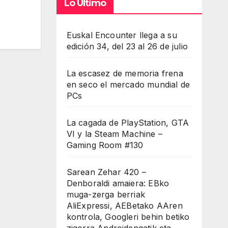
Lo Último
Euskal Encounter llega a su
edición 34, del 23 al 26 de julio
La escasez de memoria frena
en seco el mercado mundial de
PCs
La cagada de PlayStation, GTA
VI y la Steam Machine –
Gaming Room #130
Sarean Zehar 420 –
Denboraldi amaiera: EBko
muga-zerga berriak
AliExpressi, AEBetako AAren
kontrola, Googleri behin betiko
zigorra Androidengatik eta