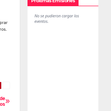
Próximas Emisiones
prar
ros.
 de
sos