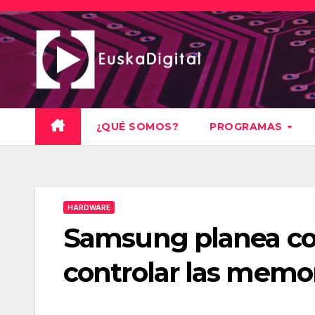
Saltar
al
contenido
¿QUÉ SOMOS?
PROGRAMAS
HARDWARE
Samsung planea co
controlar las memor