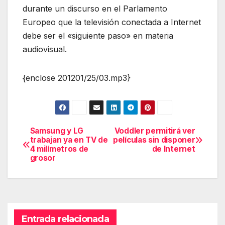
durante un discurso en el Parlamento
Europeo que la televisión conectada a Internet
debe ser el «siguiente paso» en materia
audiovisual.
{enclose 201201/25/03.mp3}
Samsung y LG
Voddler permitirá ver
Navegación
trabajan ya en TV de
películas sin disponer
4 milímetros de
de Internet
de
grosor
entradas
Entrada relacionada