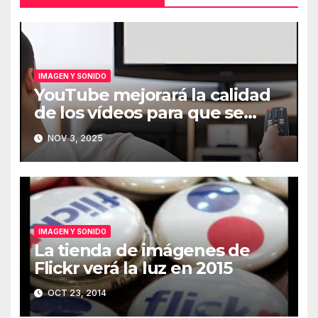
IMAGEN Y SONIDO
YouTube mejorará la calidad
de los vídeos para que se
vean mejor en el televisor
NOV 3, 2025
IMAGEN Y SONIDO
La tienda de imágenes de
Flickr verá la luz en 2015
OCT 23, 2014