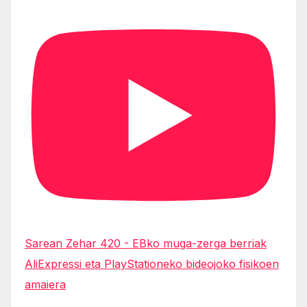
Sarean Zehar 420 - EBko muga-zerga berriak
AliExpressi eta PlayStationeko bideojoko fisikoen
amaiera