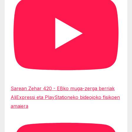
Sarean Zehar 420 - EBko muga-zerga berriak
AliExpressi eta PlayStationeko bideojoko fisikoen
amaiera