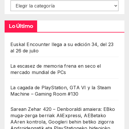
Contenidos
Lo Último
Euskal Encounter llega a su edición 34, del 23
al 26 de julio
La escasez de memoria frena en seco el
mercado mundial de PCs
La cagada de PlayStation, GTA VI y la Steam
Machine – Gaming Room #130
Sarean Zehar 420 – Denboraldi amaiera: EBko
muga-zerga berriak AliExpressi, AEBetako
AAren kontrola, Googleri behin betiko zigorra
Androidengatik eta PlayStationeko bideojoko