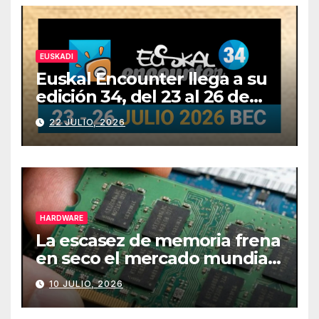
EUSKADI
Euskal Encounter llega a su
edición 34, del 23 al 26 de
julio
22 JULIO, 2026
HARDWARE
La escasez de memoria frena
en seco el mercado mundial
de PCs
10 JULIO, 2026