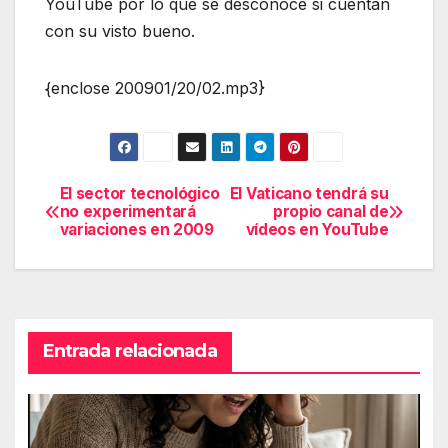
YouTube por lo que se desconoce si cuentan
con su visto bueno.
{enclose 200901/20/02.mp3}
El sector tecnológico
El Vaticano tendrá su
Navegación
no experimentará
propio canal de
variaciones en 2009
vídeos en YouTube
de
entradas
Entrada relacionada