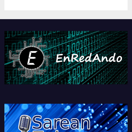
betiko zigorra
Androidengatik eta
PlayStationeko bideojoko
fisikoen amaiera