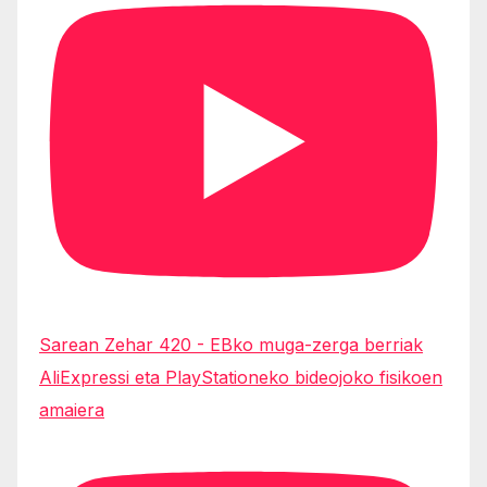
Sarean Zehar 420 - EBko muga-zerga berriak
AliExpressi eta PlayStationeko bideojoko fisikoen
amaiera