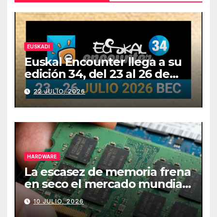
EUSKADI
Euskal Encounter llega a su
edición 34, del 23 al 26 de
julio
22 JULIO, 2026
HARDWARE
La escasez de memoria frena
en seco el mercado mundial
de PCs
10 JULIO, 2026