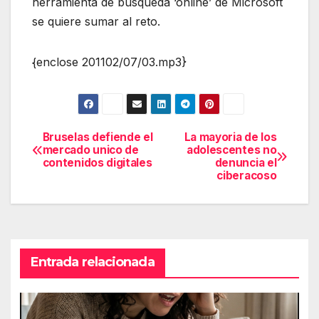
herramienta de búsqueda ‘online’ de Microsoft
se quiere sumar al reto.
{enclose 201102/07/03.mp3}
Bruselas defiende el
La mayoria de los
Navegación
mercado unico de
adolescentes no
contenidos digitales
denuncia el
de
ciberacoso
entradas
Entrada relacionada