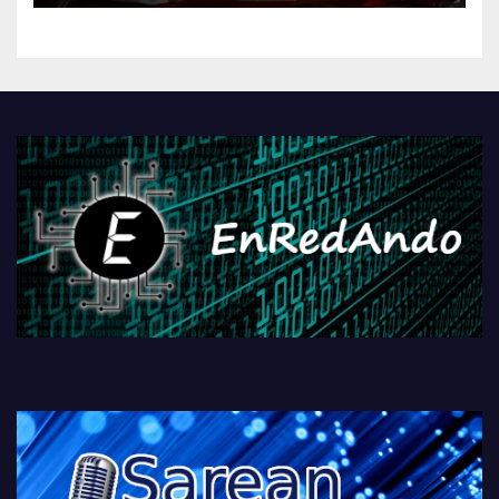
kontrola, Googleri behin
betiko zigorra
Androidengatik eta
PlayStationeko bideojoko
fisikoen amaiera