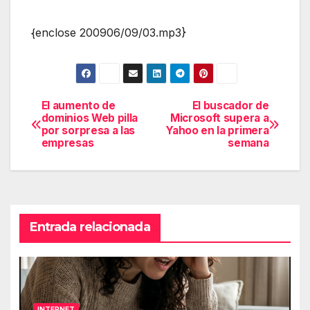
{enclose 200906/09/03.mp3}
El aumento de
El buscador de
Navegación
dominios Web pilla
Microsoft supera a
por sorpresa a las
Yahoo en la primera
de
empresas
semana
entradas
Entrada relacionada
INTERNET