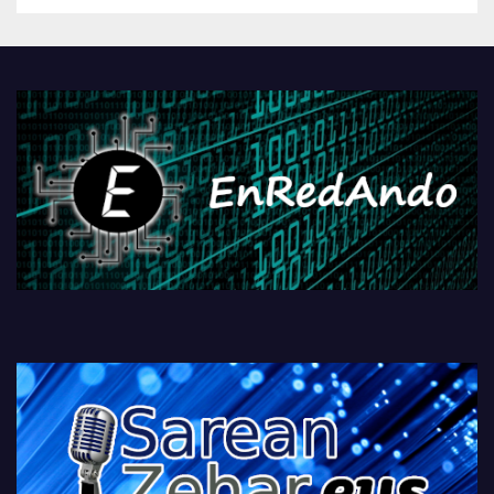
Androidengatik eta
PlayStationeko bideojoko
fisikoen amaiera