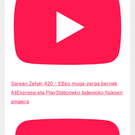
Sarean Zehar 420 - EBko muga-zerga berriak
AliExpressi eta PlayStationeko bideojoko fisikoen
amaiera