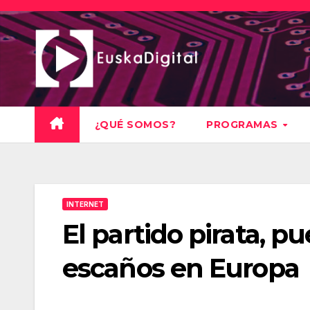
Saltar
al
contenido
¿QUÉ SOMOS?
PROGRAMAS
INTERNET
El partido pirata, p
escaños en Europa