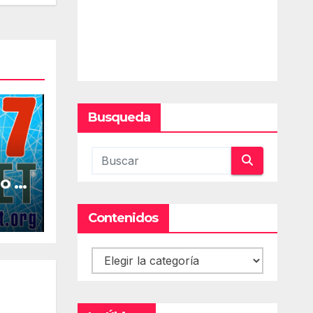
Busqueda
o la
al
Contenidos
Contenidos