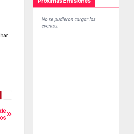
Próximas Emisiones
char
 de
cos