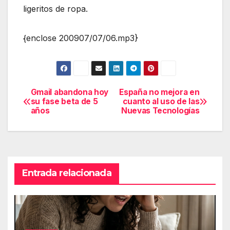
ligeritos de ropa.
{enclose 200907/07/06.mp3}
Gmail abandona hoy
España no mejora en
Navegación
su fase beta de 5
cuanto al uso de las
años
Nuevas Tecnologías
de
entradas
Entrada relacionada