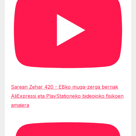
Sarean Zehar 420 - EBko muga-zerga berriak
AliExpressi eta PlayStationeko bideojoko fisikoen
amaiera