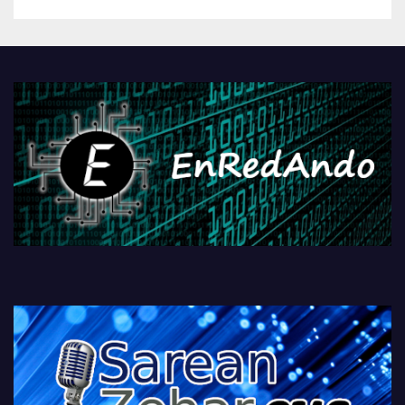
betiko zigorra
Androidengatik eta
PlayStationeko bideojoko
fisikoen amaiera