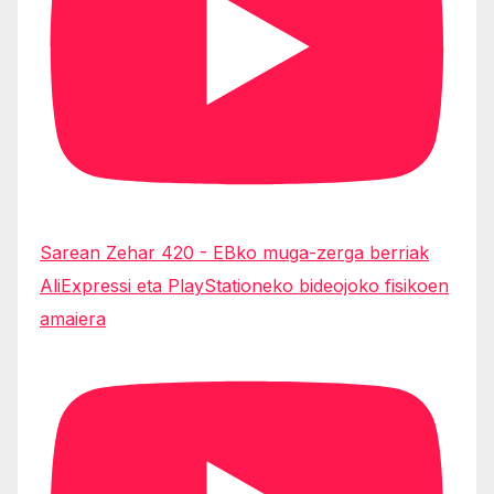
Sarean Zehar 420 - EBko muga-zerga berriak
AliExpressi eta PlayStationeko bideojoko fisikoen
amaiera