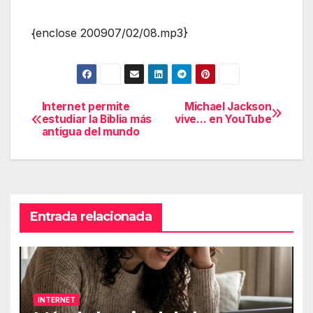
{enclose 200907/02/08.mp3}
Internet permite
Michael Jackson
Navegación
estudiar la Biblia más
vive… en YouTube
antigua del mundo
de
entradas
Entrada relacionada
INTERNET