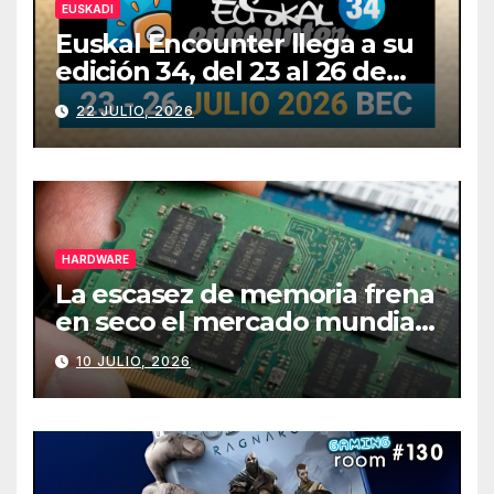
EUSKADI
Euskal Encounter llega a su
edición 34, del 23 al 26 de
julio
22 JULIO, 2026
HARDWARE
La escasez de memoria frena
en seco el mercado mundial
de PCs
10 JULIO, 2026