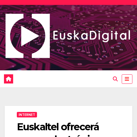
Saltar
al
contenido
INTERNET
Euskaltel ofrecerá