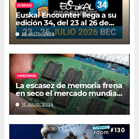
EUSKADI
Euskal Encounter llega a su
edición 34, del 23 al 26 de
julio
22 JULIO, 2026
HARDWARE
La escasez de memoria frena
en seco el mercado mundial
de PCs
10 JULIO, 2026