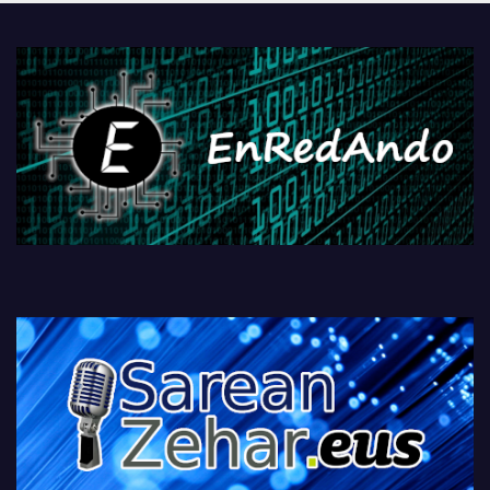
PlayStationeko bideojoko
fisikoen amaiera