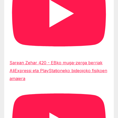
Sarean Zehar 420 - EBko muga-zerga berriak
AliExpressi eta PlayStationeko bideojoko fisikoen
amaiera