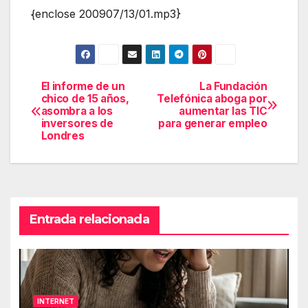
{enclose 200907/13/01.mp3}
El informe de un
La Fundación
Navegación
chico de 15 años,
Telefónica aboga por
asombra a los
aumentar las TIC
de
inversores de
para generar empleo
Londres
entradas
Entrada relacionada
INTERNET