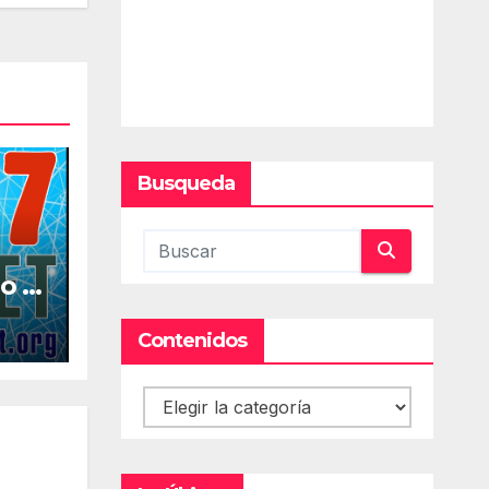
Busqueda
o la
al
Contenidos
Contenidos