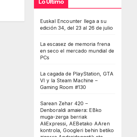
Lo Último
Euskal Encounter llega a su
edición 34, del 23 al 26 de julio
La escasez de memoria frena
en seco el mercado mundial de
PCs
La cagada de PlayStation, GTA
VI y la Steam Machine –
Gaming Room #130
Sarean Zehar 420 –
Denboraldi amaiera: EBko
muga-zerga berriak
AliExpressi, AEBetako AAren
kontrola, Googleri behin betiko
zigorra Androidengatik eta