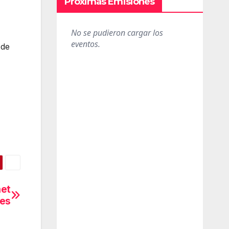
Próximas Emisiones
 de
net
nes