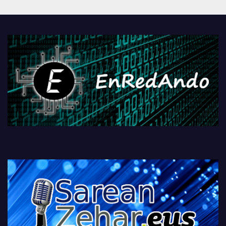
Androidengatik eta
PlayStationeko bideojoko
fisikoen amaiera