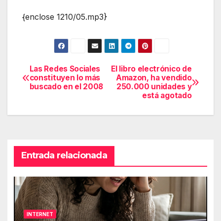
{enclose 1210/05.mp3}
Las Redes Sociales
El libro electrónico de
Navegación
constituyen lo más
Amazon, ha vendido
buscado en el 2008
250.000 unidades y
de
está agotado
entradas
Entrada relacionada
INTERNET