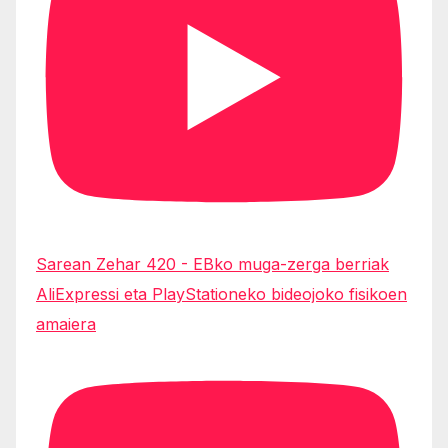
Sarean Zehar 420 - EBko muga-zerga berriak
AliExpressi eta PlayStationeko bideojoko fisikoen
amaiera