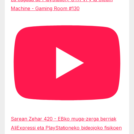
Machine - Gaming Room #130
Sarean Zehar 420 - EBko muga-zerga berriak
AliExpressi eta PlayStationeko bideojoko fisikoen