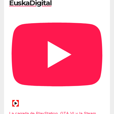
EuskaDigital
La cagada de PlayStation, GTA VI y la Steam