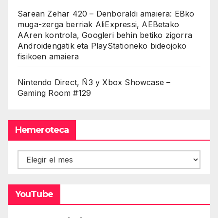
Sarean Zehar 420 – Denboraldi amaiera: EBko
muga-zerga berriak AliExpressi, AEBetako
AAren kontrola, Googleri behin betiko zigorra
Androidengatik eta PlayStationeko bideojoko
fisikoen amaiera
Nintendo Direct, Ñ3 y Xbox Showcase –
Gaming Room #129
Hemeroteca
Hemeroteca
YouTube