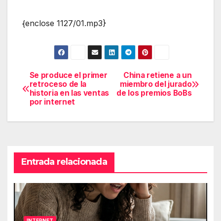
{enclose 1127/01.mp3}
Se produce el primer
China retiene a un
Navegación
retroceso de la
miembro del jurado
historia en las ventas
de los premios BoBs
de
por internet
entradas
Entrada relacionada
INTERNET