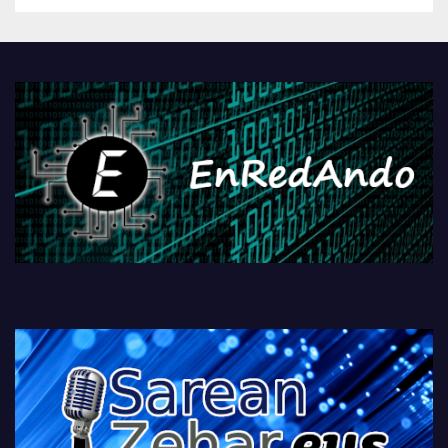
Androidengatik eta
PlayStationeko bideojoko
fisikoen amaiera