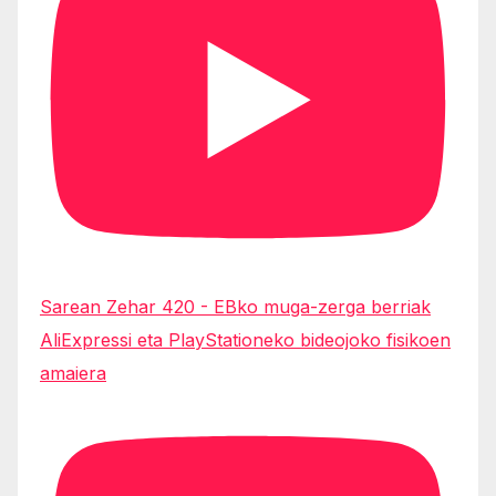
Sarean Zehar 420 - EBko muga-zerga berriak
AliExpressi eta PlayStationeko bideojoko fisikoen
amaiera