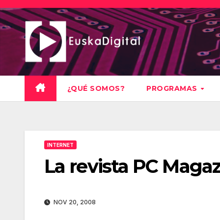
Saltar
al
contenido
¿QUÉ SOMOS?
PROGRAMAS
INTERNET
La revista PC Magaz
NOV 20, 2008