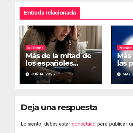
Entrada relacionada
INTERNET
INTERNE
Más de la mitad de
Más 
los españoles
las 
considera
que 
JUN 14, 2026
MAY 2
fundamental la
han 
conexión a Internet
de I
Deja una respuesta
Lo siento, debes estar
conectado
para publicar u