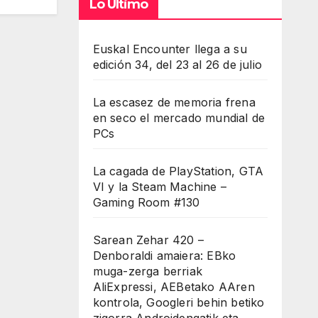
Lo Último
Euskal Encounter llega a su
edición 34, del 23 al 26 de julio
La escasez de memoria frena
en seco el mercado mundial de
PCs
La cagada de PlayStation, GTA
VI y la Steam Machine –
Gaming Room #130
Sarean Zehar 420 –
Denboraldi amaiera: EBko
muga-zerga berriak
AliExpressi, AEBetako AAren
kontrola, Googleri behin betiko
zigorra Androidengatik eta