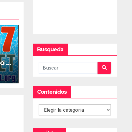
Busqueda
o la
al
Contenidos
Contenidos