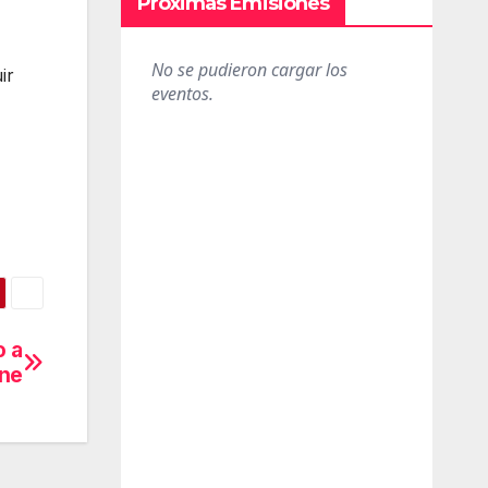
Próximas Emisiones
ir
o a
one