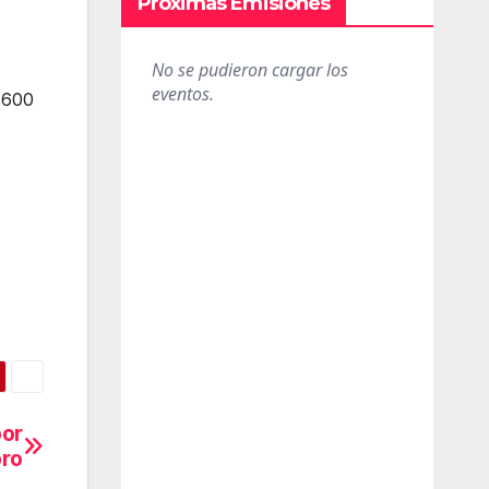
Próximas Emisiones
 600
por
bro