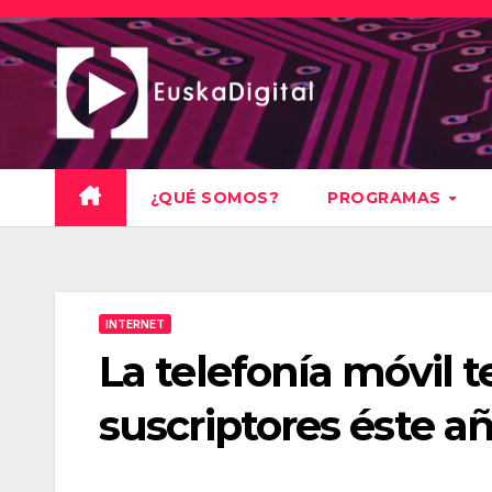
Saltar
al
contenido
¿QUÉ SOMOS?
PROGRAMAS
INTERNET
La telefonía móvil 
suscriptores éste a