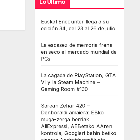
Lo Último
Euskal Encounter llega a su
edición 34, del 23 al 26 de julio
La escasez de memoria frena
en seco el mercado mundial de
PCs
La cagada de PlayStation, GTA
VI y la Steam Machine –
Gaming Room #130
Sarean Zehar 420 –
Denboraldi amaiera: EBko
muga-zerga berriak
AliExpressi, AEBetako AAren
kontrola, Googleri behin betiko
zigorra Androidengatik eta