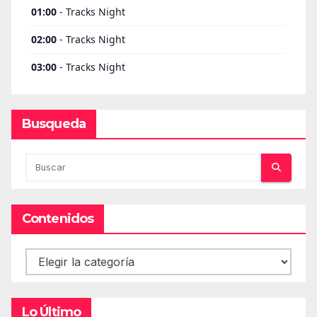
Busqueda
Contenidos
Contenidos
Lo Último