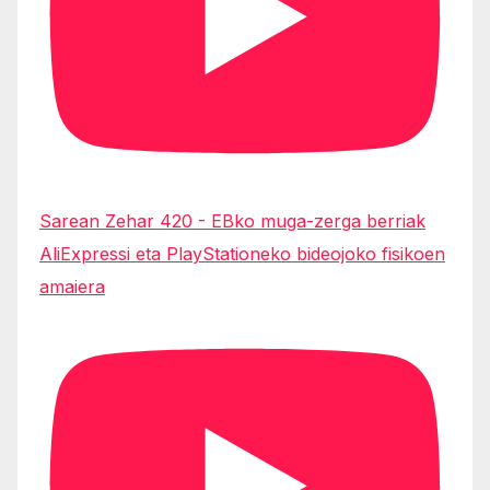
Sarean Zehar 420 - EBko muga-zerga berriak
AliExpressi eta PlayStationeko bideojoko fisikoen
amaiera