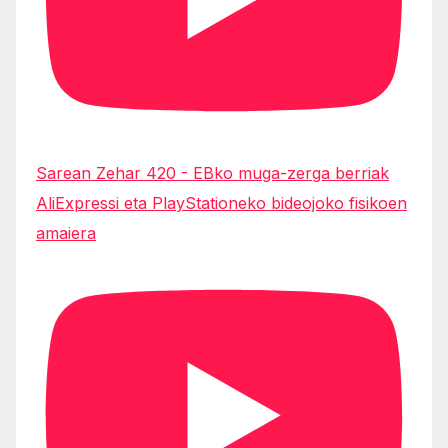
Sarean Zehar 420 - EBko muga-zerga berriak
AliExpressi eta PlayStationeko bideojoko fisikoen
amaiera