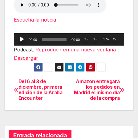
Escucha la noticia
Reproductor
.5x
1x
1.5x
2x
00:00
00:00
de
Podcast:
Reproducir en una nueva ventana
|
audio
Descargar
Del 6 al 8 de
Amazon entregará
Navegación
diciembre, primera
los pedidos en
edición de la Araba
Madrid el mismo día
de
Encounter
de la compra
entradas
Entrada relacionada