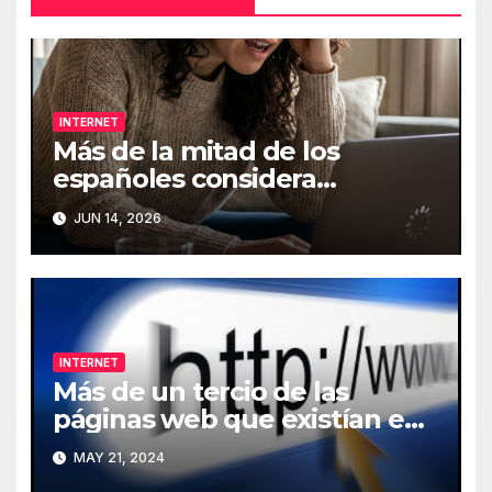
INTERNET
Más de la mitad de los
españoles considera
fundamental la conexión a
JUN 14, 2026
Internet
INTERNET
Más de un tercio de las
páginas web que existían en
2013 han desaparecido de
MAY 21, 2024
Internet