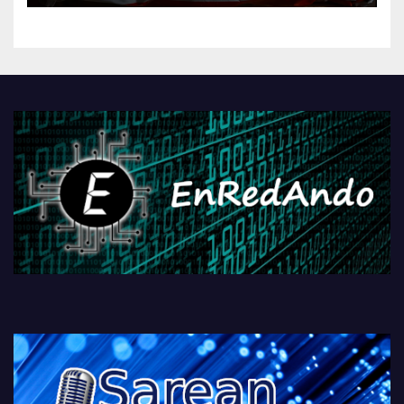
kontrola, Googleri behin
betiko zigorra
Androidengatik eta
PlayStationeko bideojoko
fisikoen amaiera