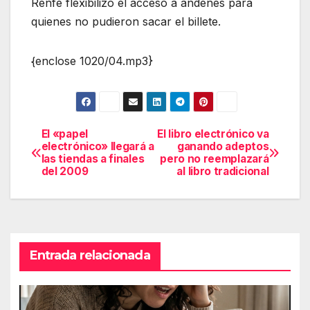
Renfe flexibilizó el acceso a andenes para
quienes no pudieron sacar el billete.
{enclose 1020/04.mp3}
El «papel
El libro electrónico va
Navegación
electrónico» llegará a
ganando adeptos
las tiendas a finales
pero no reemplazará
de
del 2009
al libro tradicional
entradas
Entrada relacionada