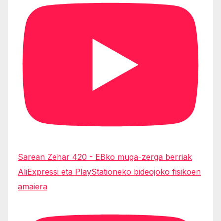
Sarean Zehar 420 - EBko muga-zerga berriak
AliExpressi eta PlayStationeko bideojoko fisikoen
amaiera