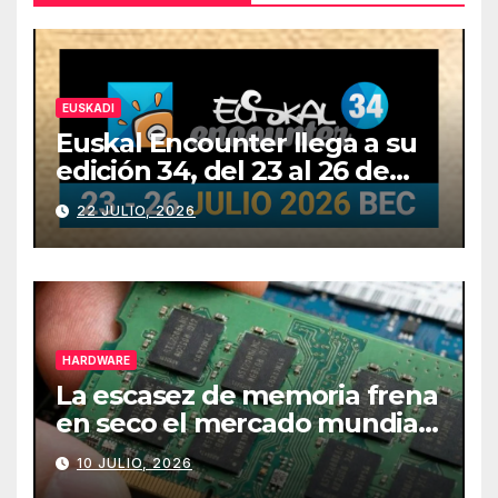
EUSKADI
Euskal Encounter llega a su
edición 34, del 23 al 26 de
julio
22 JULIO, 2026
HARDWARE
La escasez de memoria frena
en seco el mercado mundial
de PCs
10 JULIO, 2026