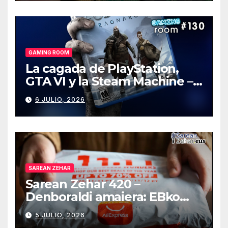
GAMING ROOM
La cagada de PlayStation,
GTA VI y la Steam Machine –
Gaming Room #130
6 JULIO, 2026
SAREAN ZEHAR
Sarean Zehar 420 –
Denboraldi amaiera: EBko
muga-zerga berriak
5 JULIO, 2026
AliExpressi, AEBetako AAren