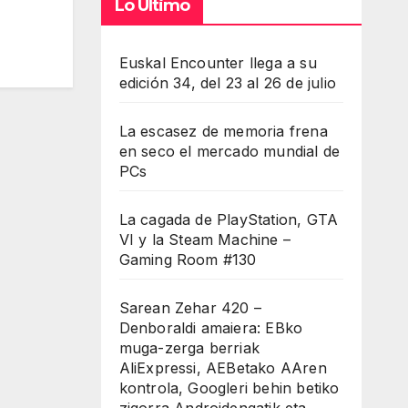
Lo Último
Euskal Encounter llega a su
edición 34, del 23 al 26 de julio
La escasez de memoria frena
en seco el mercado mundial de
PCs
La cagada de PlayStation, GTA
VI y la Steam Machine –
Gaming Room #130
Sarean Zehar 420 –
Denboraldi amaiera: EBko
muga-zerga berriak
AliExpressi, AEBetako AAren
kontrola, Googleri behin betiko
zigorra Androidengatik eta