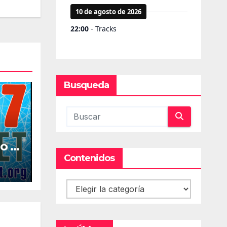
Busqueda
o la
al
Contenidos
Contenidos