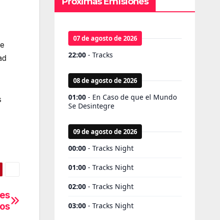
Próximas Emisiones
te
ad
s
les
ros