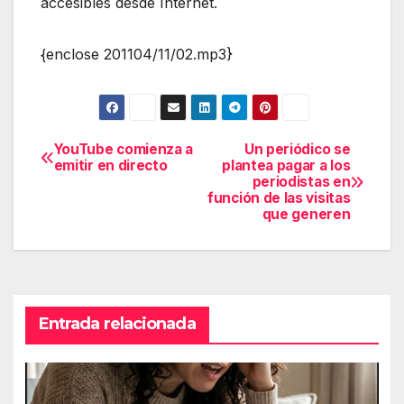
accesibles desde Internet.
{enclose 201104/11/02.mp3}
YouTube comienza a
Un periódico se
Navegación
emitir en directo
plantea pagar a los
periodistas en
de
función de las visitas
que generen
entradas
Entrada relacionada