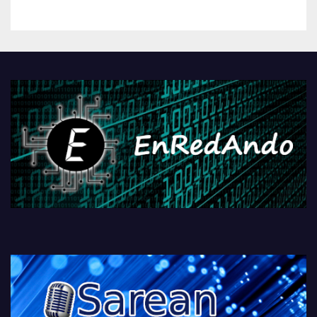
kontrola, Googleri behin
betiko zigorra
Androidengatik eta
PlayStationeko bideojoko
fisikoen amaiera