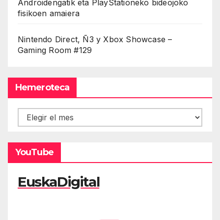
Androidengatik eta PlayStationeko bideojoko
fisikoen amaiera
Nintendo Direct, Ñ3 y Xbox Showcase –
Gaming Room #129
Hemeroteca
Hemeroteca
YouTube
EuskaDigital