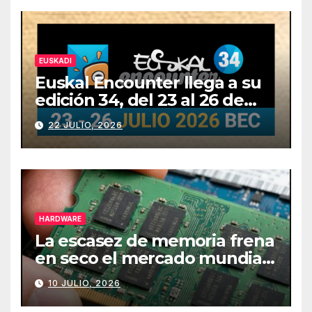
EUSKADI
Euskal Encounter llega a su
edición 34, del 23 al 26 de
julio
22 JULIO, 2026
HARDWARE
La escasez de memoria frena
en seco el mercado mundial
de PCs
10 JULIO, 2026