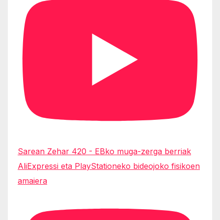
Sarean Zehar 420 - EBko muga-zerga berriak
AliExpressi eta PlayStationeko bideojoko fisikoen
amaiera