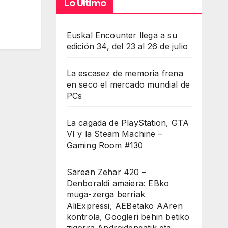
Lo Último
Euskal Encounter llega a su
edición 34, del 23 al 26 de julio
La escasez de memoria frena
en seco el mercado mundial de
PCs
La cagada de PlayStation, GTA
VI y la Steam Machine –
Gaming Room #130
Sarean Zehar 420 –
Denboraldi amaiera: EBko
muga-zerga berriak
AliExpressi, AEBetako AAren
kontrola, Googleri behin betiko
zigorra Androidengatik eta