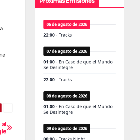
Próximas Emisiones
ía
una
 al
gle