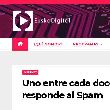
Saltar
al
contenido
¿QUÉ SOMOS?
PROGRAMAS
INTERNET
Uno entre cada doce
responde al Spam