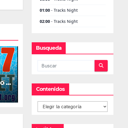
Busqueda
o la
al
Contenidos
Contenidos