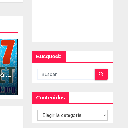
Busqueda
o la
al
Contenidos
Contenidos