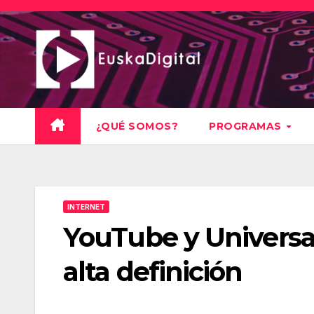
Saltar
al
contenido
¿QUÉ SOMOS?
PROGRAMAS
INTERNET
YouTube y Universal
alta definición