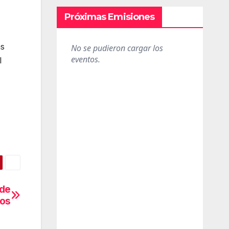
Próximas Emisiones
ás
l
 de
eos