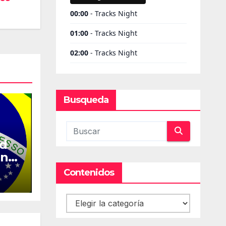
Busqueda
ed
en
Contenidos
Contenidos