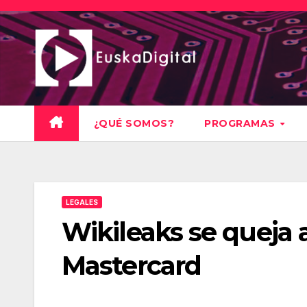
Saltar
al
contenido
¿QUÉ SOMOS?
PROGRAMAS
LEGALES
Wikileaks se queja a
Mastercard