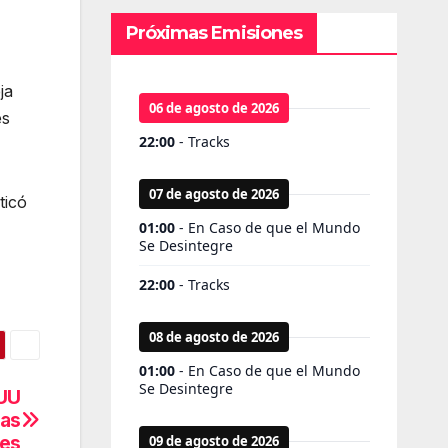
Próximas Emisiones
ja
es
ticó
EUU
gas
les