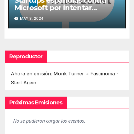
Startups españolas contra
Microsoft por intentar
expulsarlas de la nube
MAY 8, 2024
Reproductor
Ahora en emisión: Monk Turner + Fascinoma -
Start Again
Próximas Emisiones