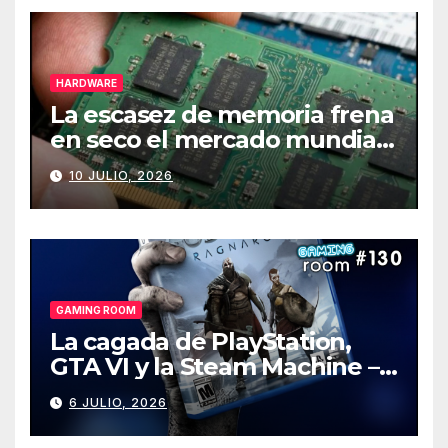
HARDWARE
La escasez de memoria frena
en seco el mercado mundial
de PCs
10 JULIO, 2026
GAMING ROOM
La cagada de PlayStation,
GTA VI y la Steam Machine –
Gaming Room #130
6 JULIO, 2026