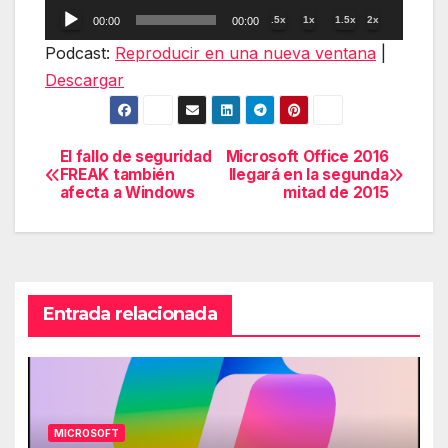
Reproductor
.5x
1x
1.5x
2x
00:00
00:00
de
Podcast:
Reproducir en una nueva ventana
|
audio
Descargar
El fallo de seguridad
Microsoft Office 2016
Navegación
FREAK también
llegará en la segunda
afecta a Windows
mitad de 2015
de
entradas
Entrada relacionada
MICROSOFT