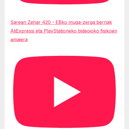
Sarean Zehar 420 - EBko muga-zerga berriak
AliExpressi eta PlayStationeko bideojoko fisikoen
amaiera