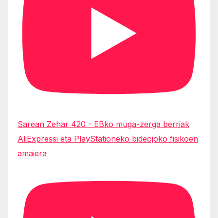
Sarean Zehar 420 - EBko muga-zerga berriak
AliExpressi eta PlayStationeko bideojoko fisikoen
amaiera