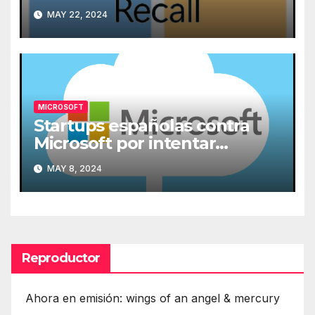
MAY 22, 2024
MICROSOFT
Startups españolas contra
Microsoft por intentar
expulsarlas de la nube
MAY 8, 2024
Reproductor
Ahora en emisión: wings of an angel & mercury