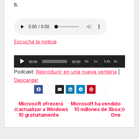
8.
Escucha la noticia
Reproductor
.5x
1x
1.5x
2x
00:00
00:00
de
Podcast:
Reproducir en una nueva ventana
|
audio
Descargar
Microsoft ofrecerá
Microsoft ha vendido
Navegación
actualizar a Windows
10 millones de Xbox
10 gratuitamente
One
de
entradas