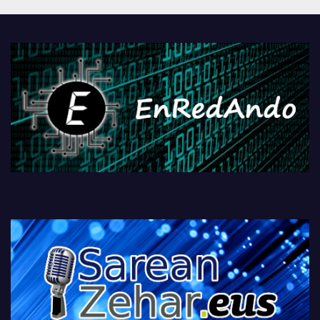
Androidengatik eta
PlayStationeko bideojoko
fisikoen amaiera