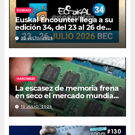
EUSKADI
Euskal Encounter llega a su
edición 34, del 23 al 26 de
julio
22 JULIO, 2026
HARDWARE
La escasez de memoria frena
en seco el mercado mundial
de PCs
10 JULIO, 2026