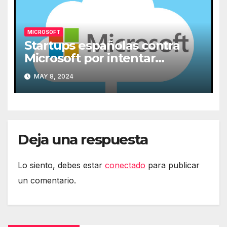
MICROSOFT
Startups españolas contra
Microsoft por intentar
expulsarlas de la nube
MAY 8, 2024
Deja una respuesta
Lo siento, debes estar
conectado
para publicar
un comentario.