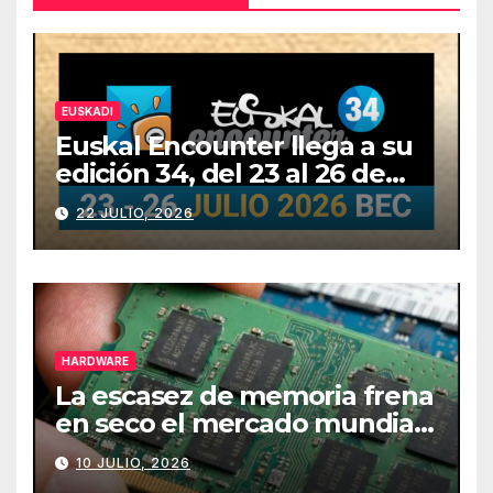
EUSKADI
Euskal Encounter llega a su
edición 34, del 23 al 26 de
julio
22 JULIO, 2026
HARDWARE
La escasez de memoria frena
en seco el mercado mundial
de PCs
10 JULIO, 2026