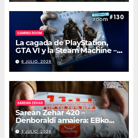
GAMING ROOM
La cagada de PlayStation,
GTA VI y la Steam Machine –
Gaming Room #130
6 JULIO, 2026
SAREAN ZEHAR
Sarean Zehar 420 –
Denboraldi amaiera: EBko
muga-zerga berriak
5 JULIO, 2026
AliExpressi, AEBetako AAren