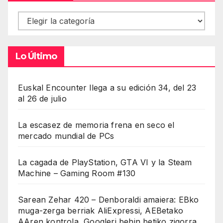
Contenidos
Lo Último
Euskal Encounter llega a su edición 34, del 23
al 26 de julio
La escasez de memoria frena en seco el
mercado mundial de PCs
La cagada de PlayStation, GTA VI y la Steam
Machine – Gaming Room #130
Sarean Zehar 420 – Denboraldi amaiera: EBko
muga-zerga berriak AliExpressi, AEBetako
AAren kontrola, Googleri behin betiko zigorra