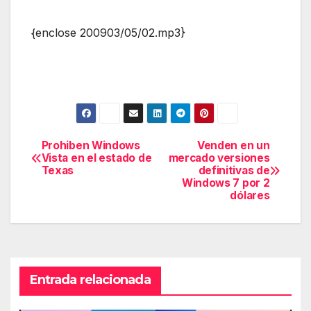
{enclose 200903/05/02.mp3}
Prohiben Windows
Venden en un
Navegación
Vista en el estado de
mercado versiones
Texas
definitivas de
de
Windows 7 por 2
dólares
entradas
Entrada relacionada