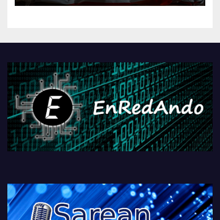
kontrola, Googleri behin
betiko zigorra
Androidengatik eta
PlayStationeko bideojoko
fisikoen amaiera