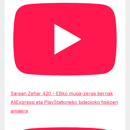
Sarean Zehar 420 - EBko muga-zerga berriak
AliExpressi eta PlayStationeko bideojoko fisikoen
amaiera