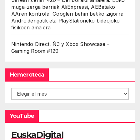
muga-zerga berriak AliExpressi, AEBetako
AAren kontrola, Googleri behin betiko zigorra
Androidengatik eta PlayStationeko bideojoko
fisikoen amaiera
Nintendo Direct, Ñ3 y Xbox Showcase –
Gaming Room #129
Hemeroteca
Hemeroteca
YouTube
EuskaDigital