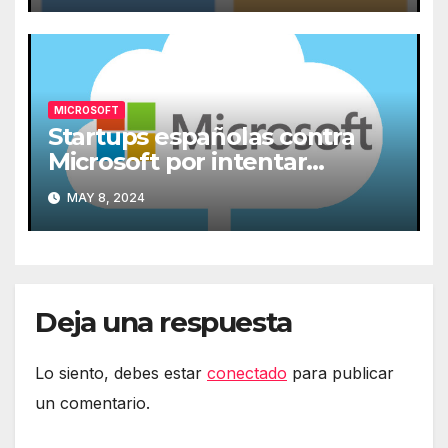
MICROSOFT
Startups españolas contra
Microsoft por intentar
expulsarlas de la nube
MAY 8, 2024
Deja una respuesta
Lo siento, debes estar
conectado
para publicar
un comentario.