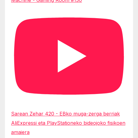
Sarean Zehar 420 - EBko muga-zerga berriak
AliExpressi eta PlayStationeko bideojoko fisikoen
amaiera