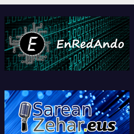
PlayStationeko bideojoko
fisikoen amaiera