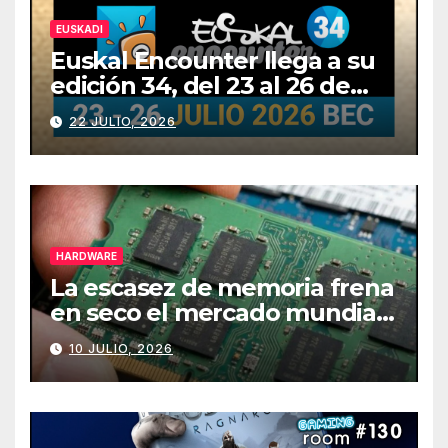
EUSKADI
Euskal Encounter llega a su
edición 34, del 23 al 26 de
julio
22 JULIO, 2026
HARDWARE
La escasez de memoria frena
en seco el mercado mundial
de PCs
10 JULIO, 2026