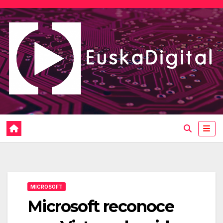
Saltar
al
contenido
MICROSOFT
Microsoft reconoce