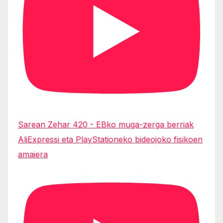
Sarean Zehar 420 - EBko muga-zerga berriak
AliExpressi eta PlayStationeko bideojoko fisikoen
amaiera