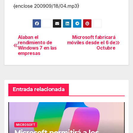
{enclose 200909/18/04.mp3}
Alaban el
Microsoft fabricará
Navegación
rendimiento de
móviles desde el 6 de
Windows 7 en las
Octubre
de
empresas
entradas
Entrada relacionada
MICROSOFT
Microsoft permitirá a los