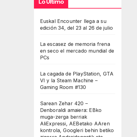
Lo Último
Euskal Encounter llega a su
edición 34, del 23 al 26 de julio
La escasez de memoria frena
en seco el mercado mundial de
PCs
La cagada de PlayStation, GTA
VI y la Steam Machine –
Gaming Room #130
Sarean Zehar 420 –
Denboraldi amaiera: EBko
muga-zerga berriak
AliExpressi, AEBetako AAren
kontrola, Googleri behin betiko
zigorra Androidengatik eta