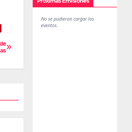
Próximas Emisiones
 de
das