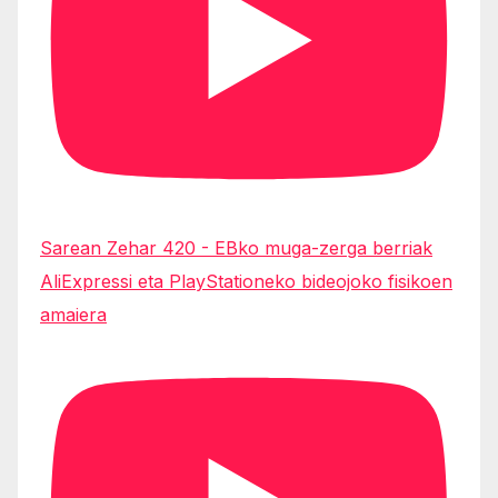
Sarean Zehar 420 - EBko muga-zerga berriak
AliExpressi eta PlayStationeko bideojoko fisikoen
amaiera