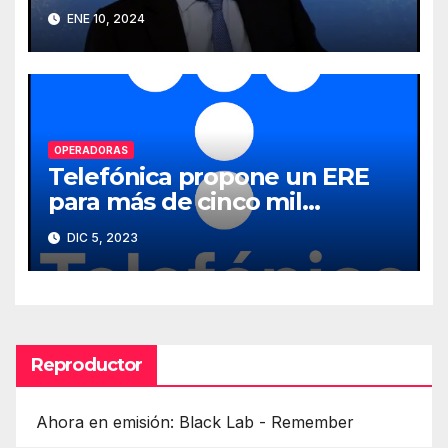
ENE 10, 2024
OPERADORAS
Telefónica propone un ERE
para más de cinco mil
empleados
DIC 5, 2023
Reproductor
Ahora en emisión: Black Lab - Remember