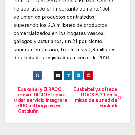
como a los nuevos clientes. En este sentido,
ha subrayado el ‘importante aumento’ del
volumen de productos contratados,
superando los 2,3 millones de productos
comercializados en los hogares vascos,
gallegos y asturianos, un 21 por ciento
superior en un año, frente a los 1,9 millones
de productos registrados a cierre de 2016.
Euskaltel y El RACC
Euskaltel ya ofrece
Navegación
crean RACCtel+ para
DOCSIS 3.1 en la
dar servicio integral a
mitad de su red de
de
600 mil hogares en
Euskadi
Cataluña
entradas