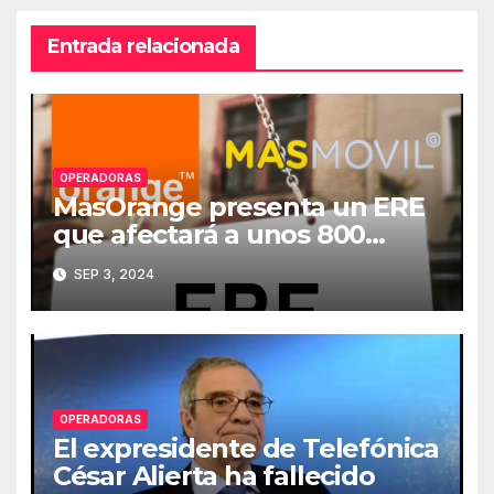
Entrada relacionada
OPERADORAS
MasOrange presenta un ERE
que afectará a unos 800
empleados
SEP 3, 2024
OPERADORAS
El expresidente de Telefónica
César Alierta ha fallecido